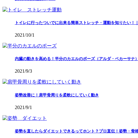
トイレに行ったついでに出来る簡単ストレッチ・運動を知りたい！
2021/10/1
内臓の動きを高める！半分のカエルのポーズ（アルダ・ベカーサナ
2021/9/3
姿勢改善に！肩甲骨周りを柔軟にしていく動き
2021/9/1
姿勢を直したらダイエットできるってホント？プロ直伝！姿勢・骨