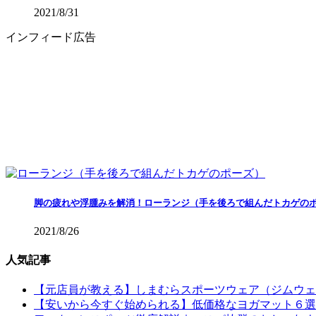
2021/8/31
インフィード広告
脚の疲れや浮腫みを解消！ローランジ（手を後ろで組んだトカゲの
2021/8/26
人気記事
【元店員が教える︎】しまむらスポーツウェア（ジムウ
【安いから今すぐ始められる】低価格なヨガマット６選