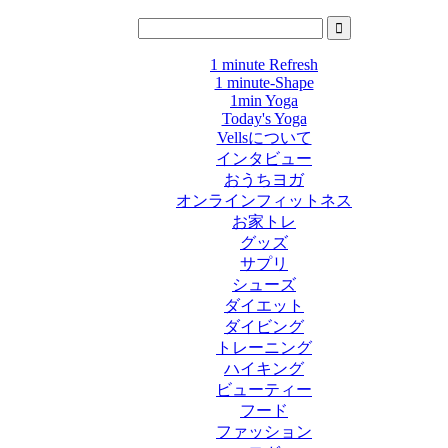
1 minute Refresh
1 minute-Shape
1min Yoga
Today's Yoga
Vellsについて
インタビュー
おうちヨガ
オンラインフィットネス
お家トレ
グッズ
サプリ
シューズ
ダイエット
ダイビング
トレーニング
ハイキング
ビューティー
フード
ファッション