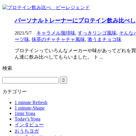
パーソナルトレーナーにプロテイン飲み比べし
2021/5/7
キャラメル珈琲味
,
すっきリンゴ風味
,
そんな
ーツ味
,
抹茶のチャチャチャ風味
,
激うまチョコ味
プロテインっていろんなメーカーや味があってどれを買
ん達に飲み比べしてもらいました。 ト ...
検索
カテゴリー
1 minute Refresh
1 minute-Shape
1min Yoga
Today's Yoga
インタビュー
おうちヨガ