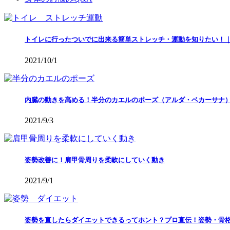
トイレに行ったついでに出来る簡単ストレッチ・運動を知りたい！
2021/10/1
内臓の動きを高める！半分のカエルのポーズ（アルダ・ベカーサナ
2021/9/3
姿勢改善に！肩甲骨周りを柔軟にしていく動き
2021/9/1
姿勢を直したらダイエットできるってホント？プロ直伝！姿勢・骨