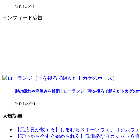
2021/8/31
インフィード広告
脚の疲れや浮腫みを解消！ローランジ（手を後ろで組んだトカゲの
2021/8/26
人気記事
【元店員が教える︎】しまむらスポーツウェア（ジムウ
【安いから今すぐ始められる】低価格なヨガマット６選