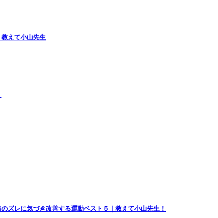
｜教えて小山先生
）
格のズレに気づき改善する運動ベスト５｜教えて小山先生！