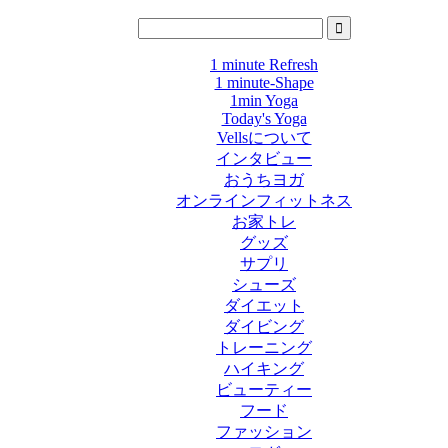
1 minute Refresh
1 minute-Shape
1min Yoga
Today's Yoga
Vellsについて
インタビュー
おうちヨガ
オンラインフィットネス
お家トレ
グッズ
サプリ
シューズ
ダイエット
ダイビング
トレーニング
ハイキング
ビューティー
フード
ファッション