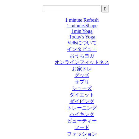
1 minute Refresh
1 minute-Shape
1min Yoga
Today's Yoga
Vellsについて
インタビュー
おうちヨガ
オンラインフィットネス
お家トレ
グッズ
サプリ
シューズ
ダイエット
ダイビング
トレーニング
ハイキング
ビューティー
フード
ファッション