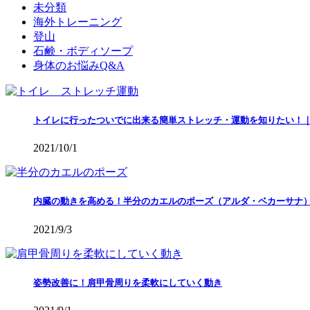
未分類
海外トレーニング
登山
石鹸・ボディソープ
身体のお悩みQ&A
トイレに行ったついでに出来る簡単ストレッチ・運動を知りたい！
2021/10/1
内臓の動きを高める！半分のカエルのポーズ（アルダ・ベカーサナ
2021/9/3
姿勢改善に！肩甲骨周りを柔軟にしていく動き