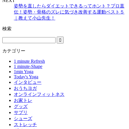
NEXT
姿勢を直したらダイエットできるってホント？プロ直
伝！姿勢・骨格のズレに気づき改善する運動ベスト５
｜教えて小山先生！
検索
カテゴリー
1 minute Refresh
1 minute-Shape
1min Yoga
Today's Yoga
インタビュー
おうちヨガ
オンラインフィットネス
お家トレ
グッズ
サプリ
シューズ
ストレッチ