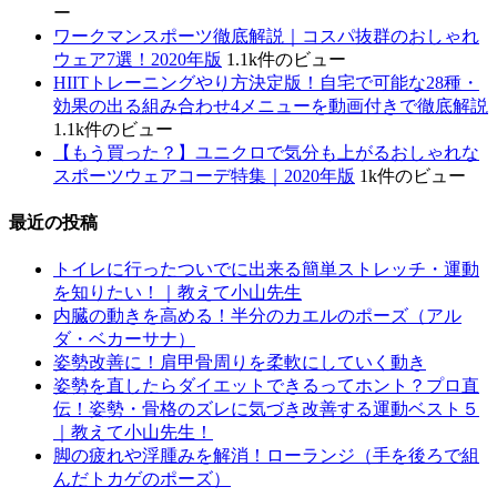
ー
ワークマンスポーツ徹底解説｜コスパ抜群のおしゃれ
ウェア7選！2020年版
1.1k件のビュー
HIITトレーニングやり方決定版！自宅で可能な28種・
効果の出る組み合わせ4メニューを動画付きで徹底解説
1.1k件のビュー
【もう買った？】ユニクロで気分も上がるおしゃれな
スポーツウェアコーデ特集｜2020年版
1k件のビュー
最近の投稿
トイレに行ったついでに出来る簡単ストレッチ・運動
を知りたい！｜教えて小山先生
内臓の動きを高める！半分のカエルのポーズ（アル
ダ・ベカーサナ）
姿勢改善に！肩甲骨周りを柔軟にしていく動き
姿勢を直したらダイエットできるってホント？プロ直
伝！姿勢・骨格のズレに気づき改善する運動ベスト５
｜教えて小山先生！
脚の疲れや浮腫みを解消！ローランジ（手を後ろで組
んだトカゲのポーズ）