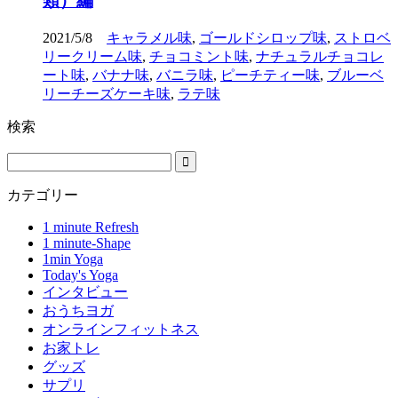
類）編
2021/5/8
キャラメル味
,
ゴールドシロップ味
,
ストロベ
リークリーム味
,
チョコミント味
,
ナチュラルチョコレ
ート味
,
バナナ味
,
バニラ味
,
ピーチティー味
,
ブルーベ
リーチーズケーキ味
,
ラテ味
検索
カテゴリー
1 minute Refresh
1 minute-Shape
1min Yoga
Today's Yoga
インタビュー
おうちヨガ
オンラインフィットネス
お家トレ
グッズ
サプリ