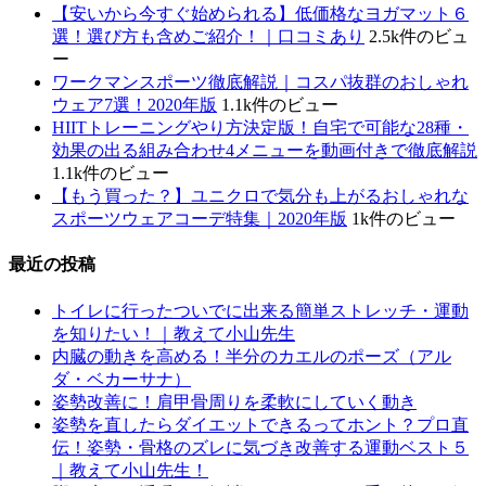
【安いから今すぐ始められる】低価格なヨガマット６
選！選び方も含めご紹介！｜口コミあり
2.5k件のビュ
ー
ワークマンスポーツ徹底解説｜コスパ抜群のおしゃれ
ウェア7選！2020年版
1.1k件のビュー
HIITトレーニングやり方決定版！自宅で可能な28種・
効果の出る組み合わせ4メニューを動画付きで徹底解説
1.1k件のビュー
【もう買った？】ユニクロで気分も上がるおしゃれな
スポーツウェアコーデ特集｜2020年版
1k件のビュー
最近の投稿
トイレに行ったついでに出来る簡単ストレッチ・運動
を知りたい！｜教えて小山先生
内臓の動きを高める！半分のカエルのポーズ（アル
ダ・ベカーサナ）
姿勢改善に！肩甲骨周りを柔軟にしていく動き
姿勢を直したらダイエットできるってホント？プロ直
伝！姿勢・骨格のズレに気づき改善する運動ベスト５
｜教えて小山先生！