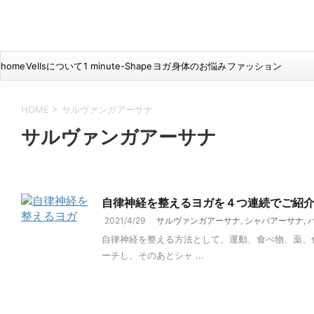
home
Vellsについて
1 minute-Shape
ヨガ
身体のお悩み
ファッション
HOME
>
サルヴァンガアーサナ
サルヴァンガアーサナ
自律神経を整えるヨガを４つ連続でご紹
2021/4/29
サルヴァンガアーサナ
,
シャバアーサナ
,
自律神経を整える方法として、運動、食べ物、薬、
ーチし、そのあとシャ ...