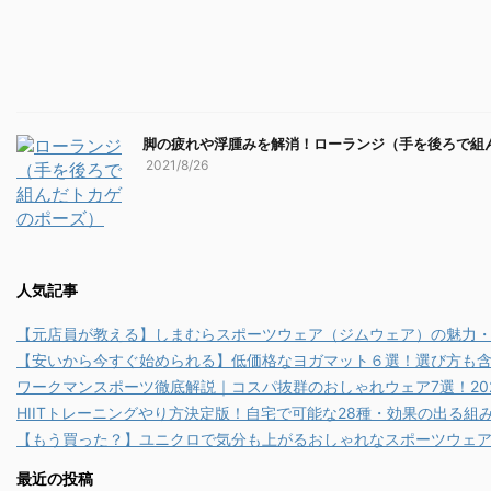
脚の疲れや浮腫みを解消！ローランジ（手を後ろで組
2021/8/26
人気記事
【元店員が教える︎】しまむらスポーツウェア（ジムウェア）の魅力
【安いから今すぐ始められる】低価格なヨガマット６選！選び方も
ワークマンスポーツ徹底解説｜コスパ抜群のおしゃれウェア7選！20
HIITトレーニングやり方決定版！自宅で可能な28種・効果の出る
【もう買った？】ユニクロで気分も上がるおしゃれなスポーツウェアコ
最近の投稿