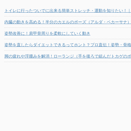
トイレに行ったついでに出来る簡単ストレッチ・運動を知りたい！
内臓の動きを高める！半分のカエルのポーズ（アルダ・ベカーサナ
姿勢改善に！肩甲骨周りを柔軟にしていく動き
姿勢を直したらダイエットできるってホント？プロ直伝！姿勢・骨
脚の疲れや浮腫みを解消！ローランジ（手を後ろで組んだトカゲの