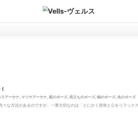
介！
ハラアーサナ
,
マツヤアーサナ
,
屍のポーズ
,
肩立ちのポーズ
,
鋤のポーズ
,
魚のポーズ
色々な方法があるのですが、一番大切なのは「とにかく身体と心をリラックス