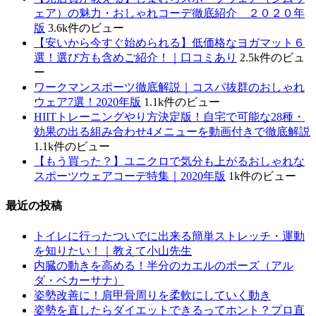
ェア）の魅力・おしゃれコーデ徹底紹介 ２０２０年
版
3.6k件のビュー
【安いから今すぐ始められる】低価格なヨガマット６
選！選び方も含めご紹介！｜口コミあり
2.5k件のビュ
ー
ワークマンスポーツ徹底解説｜コスパ抜群のおしゃれ
ウェア7選！2020年版
1.1k件のビュー
HIITトレーニングやり方決定版！自宅で可能な28種・
効果の出る組み合わせ4メニューを動画付きで徹底解説
1.1k件のビュー
【もう買った？】ユニクロで気分も上がるおしゃれな
スポーツウェアコーデ特集｜2020年版
1k件のビュー
最近の投稿
トイレに行ったついでに出来る簡単ストレッチ・運動
を知りたい！｜教えて小山先生
内臓の動きを高める！半分のカエルのポーズ（アル
ダ・ベカーサナ）
姿勢改善に！肩甲骨周りを柔軟にしていく動き
姿勢を直したらダイエットできるってホント？プロ直