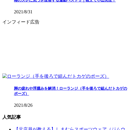
格のズレに気づき改善する運動ベスト５｜教えて小山先生！
2021/8/31
インフィード広告
脚の疲れや浮腫みを解消！ローランジ（手を後ろで組んだトカゲの
ポーズ）
2021/8/26
人気記事
【元店員が教える︎】しまむらスポーツウェア（ジムウ