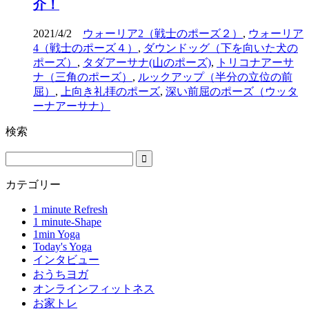
介！
2021/4/2
ウォーリア2（戦士のポーズ２）
,
ウォーリア
4（戦士のポーズ４）
,
ダウンドッグ（下を向いた犬の
ポーズ）
,
タダアーサナ(山のポーズ)
,
トリコナアーサ
ナ（三角のポーズ）
,
ルックアップ（半分の立位の前
屈）
,
上向き礼拝のポーズ
,
深い前屈のポーズ（ウッタ
ーナアーサナ）
検索
カテゴリー
1 minute Refresh
1 minute-Shape
1min Yoga
Today's Yoga
インタビュー
おうちヨガ
オンラインフィットネス
お家トレ