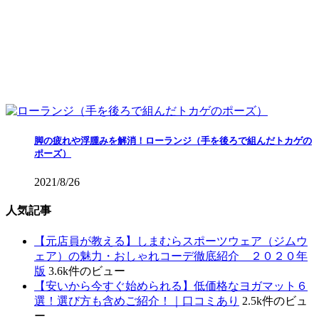
脚の疲れや浮腫みを解消！ローランジ（手を後ろで組んだトカゲの
ポーズ）
2021/8/26
人気記事
【元店員が教える︎】しまむらスポーツウェア（ジムウ
ェア）の魅力・おしゃれコーデ徹底紹介 ２０２０年
版
3.6k件のビュー
【安いから今すぐ始められる】低価格なヨガマット６
選！選び方も含めご紹介！｜口コミあり
2.5k件のビュ
ー