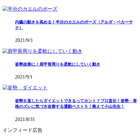
内臓の動きを高める！半分のカエルのポーズ（アルダ・ベカーサ
ナ）
2021/9/3
姿勢改善に！肩甲骨周りを柔軟にしていく動き
2021/9/1
姿勢を直したらダイエットできるってホント？プロ直伝！姿勢・骨
格のズレに気づき改善する運動ベスト５｜教えて小山先生！
2021/8/31
インフィード広告