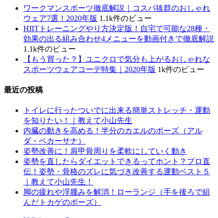
ワークマンスポーツ徹底解説｜コスパ抜群のおしゃれ
ウェア7選！2020年版
1.1k件のビュー
HIITトレーニングやり方決定版！自宅で可能な28種・
効果の出る組み合わせ4メニューを動画付きで徹底解説
1.1k件のビュー
【もう買った？】ユニクロで気分も上がるおしゃれな
スポーツウェアコーデ特集｜2020年版
1k件のビュー
最近の投稿
トイレに行ったついでに出来る簡単ストレッチ・運動
を知りたい！｜教えて小山先生
内臓の動きを高める！半分のカエルのポーズ（アル
ダ・ベカーサナ）
姿勢改善に！肩甲骨周りを柔軟にしていく動き
姿勢を直したらダイエットできるってホント？プロ直
伝！姿勢・骨格のズレに気づき改善する運動ベスト５
｜教えて小山先生！
脚の疲れや浮腫みを解消！ローランジ（手を後ろで組
んだトカゲのポーズ）