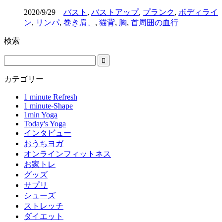
2020/9/29
バスト
,
バストアップ
,
プランク
,
ボディライ
ン
,
リンパ
,
巻き肩、
,
猫背
,
胸
,
首周囲の血行
検索
カテゴリー
1 minute Refresh
1 minute-Shape
1min Yoga
Today's Yoga
インタビュー
おうちヨガ
オンラインフィットネス
お家トレ
グッズ
サプリ
シューズ
ストレッチ
ダイエット