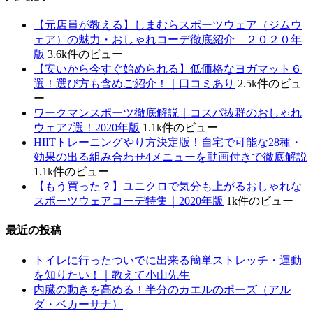
【元店員が教える︎】しまむらスポーツウェア（ジムウ
ェア）の魅力・おしゃれコーデ徹底紹介 ２０２０年
版
3.6k件のビュー
【安いから今すぐ始められる】低価格なヨガマット６
選！選び方も含めご紹介！｜口コミあり
2.5k件のビュ
ー
ワークマンスポーツ徹底解説｜コスパ抜群のおしゃれ
ウェア7選！2020年版
1.1k件のビュー
HIITトレーニングやり方決定版！自宅で可能な28種・
効果の出る組み合わせ4メニューを動画付きで徹底解説
1.1k件のビュー
【もう買った？】ユニクロで気分も上がるおしゃれな
スポーツウェアコーデ特集｜2020年版
1k件のビュー
最近の投稿
トイレに行ったついでに出来る簡単ストレッチ・運動
を知りたい！｜教えて小山先生
内臓の動きを高める！半分のカエルのポーズ（アル
ダ・ベカーサナ）