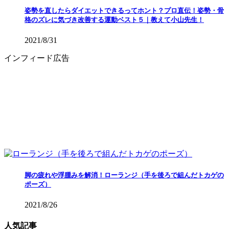
姿勢を直したらダイエットできるってホント？プロ直伝！姿勢・骨
格のズレに気づき改善する運動ベスト５｜教えて小山先生！
2021/8/31
インフィード広告
脚の疲れや浮腫みを解消！ローランジ（手を後ろで組んだトカゲの
ポーズ）
2021/8/26
人気記事