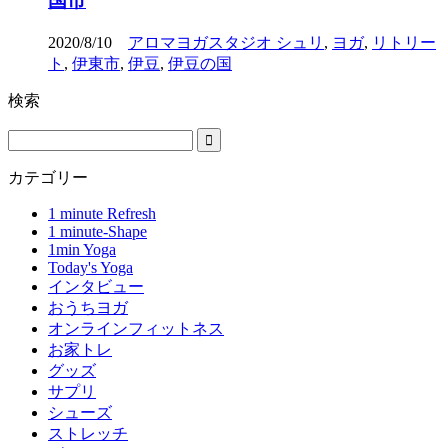
国市
2020/8/10
アロマヨガスタジオ シュリ
,
ヨガ
,
リトリー
ト
,
伊東市
,
伊豆
,
伊豆の国
検索
カテゴリー
1 minute Refresh
1 minute-Shape
1min Yoga
Today's Yoga
インタビュー
おうちヨガ
オンラインフィットネス
お家トレ
グッズ
サプリ
シューズ
ストレッチ