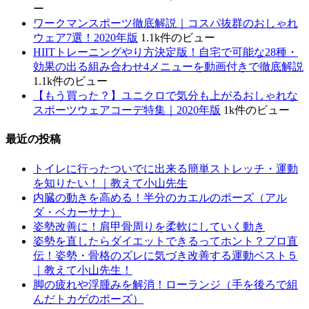
ー
ワークマンスポーツ徹底解説｜コスパ抜群のおしゃれ
ウェア7選！2020年版
1.1k件のビュー
HIITトレーニングやり方決定版！自宅で可能な28種・
効果の出る組み合わせ4メニューを動画付きで徹底解説
1.1k件のビュー
【もう買った？】ユニクロで気分も上がるおしゃれな
スポーツウェアコーデ特集｜2020年版
1k件のビュー
最近の投稿
トイレに行ったついでに出来る簡単ストレッチ・運動
を知りたい！｜教えて小山先生
内臓の動きを高める！半分のカエルのポーズ（アル
ダ・ベカーサナ）
姿勢改善に！肩甲骨周りを柔軟にしていく動き
姿勢を直したらダイエットできるってホント？プロ直
伝！姿勢・骨格のズレに気づき改善する運動ベスト５
｜教えて小山先生！
脚の疲れや浮腫みを解消！ローランジ（手を後ろで組
んだトカゲのポーズ）