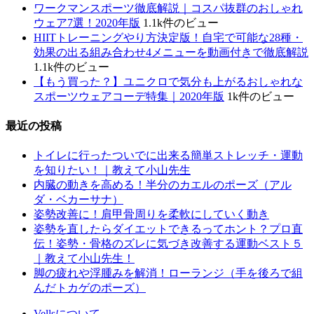
ワークマンスポーツ徹底解説｜コスパ抜群のおしゃれ
ウェア7選！2020年版
1.1k件のビュー
HIITトレーニングやり方決定版！自宅で可能な28種・
効果の出る組み合わせ4メニューを動画付きで徹底解説
1.1k件のビュー
【もう買った？】ユニクロで気分も上がるおしゃれな
スポーツウェアコーデ特集｜2020年版
1k件のビュー
最近の投稿
トイレに行ったついでに出来る簡単ストレッチ・運動
を知りたい！｜教えて小山先生
内臓の動きを高める！半分のカエルのポーズ（アル
ダ・ベカーサナ）
姿勢改善に！肩甲骨周りを柔軟にしていく動き
姿勢を直したらダイエットできるってホント？プロ直
伝！姿勢・骨格のズレに気づき改善する運動ベスト５
｜教えて小山先生！
脚の疲れや浮腫みを解消！ローランジ（手を後ろで組
んだトカゲのポーズ）
Vellsについて