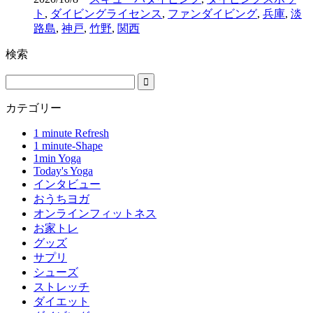
ト
,
ダイビングライセンス
,
ファンダイビング
,
兵庫
,
淡
路島
,
神戸
,
竹野
,
関西
検索
カテゴリー
1 minute Refresh
1 minute-Shape
1min Yoga
Today's Yoga
インタビュー
おうちヨガ
オンラインフィットネス
お家トレ
グッズ
サプリ
シューズ
ストレッチ
ダイエット