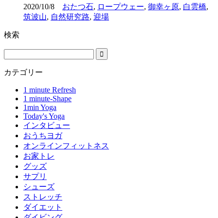
2020/10/8
おたつ石
,
ロープウェー
,
御幸ヶ原
,
白雲橋
,
筑波山
,
自然研究路
,
迎場
検索
カテゴリー
1 minute Refresh
1 minute-Shape
1min Yoga
Today's Yoga
インタビュー
おうちヨガ
オンラインフィットネス
お家トレ
グッズ
サプリ
シューズ
ストレッチ
ダイエット
ダイビング