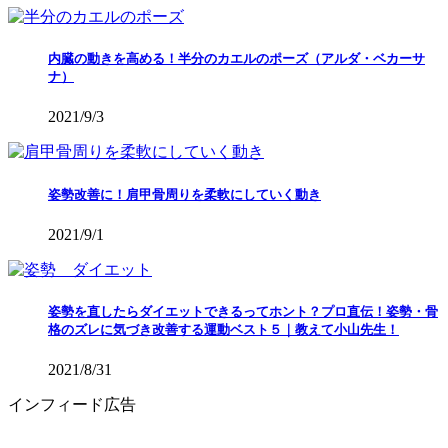
内臓の動きを高める！半分のカエルのポーズ（アルダ・ベカーサ
ナ）
2021/9/3
姿勢改善に！肩甲骨周りを柔軟にしていく動き
2021/9/1
姿勢を直したらダイエットできるってホント？プロ直伝！姿勢・骨
格のズレに気づき改善する運動ベスト５｜教えて小山先生！
2021/8/31
インフィード広告