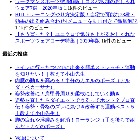
ワークマンスポーツ徹底解説｜コスパ抜群のおしゃれ
ウェア7選！2020年版
1.1k件のビュー
HIITトレーニングやり方決定版！自宅で可能な28種・
効果の出る組み合わせ4メニューを動画付きで徹底解説
1.1k件のビュー
【もう買った？】ユニクロで気分も上がるおしゃれな
スポーツウェアコーデ特集｜2020年版
1k件のビュー
最近の投稿
トイレに行ったついでに出来る簡単ストレッチ・運動
を知りたい！｜教えて小山先生
内臓の動きを高める！半分のカエルのポーズ（アル
ダ・ベカーサナ）
姿勢改善に！肩甲骨周りを柔軟にしていく動き
姿勢を直したらダイエットできるってホント？プロ直
伝！姿勢・骨格のズレに気づき改善する運動ベスト５
｜教えて小山先生！
脚の疲れや浮腫みを解消！ローランジ（手を後ろで組
んだトカゲのポーズ）
Vellsについて