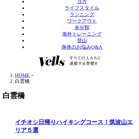
ヨガ
ライフスタイル
ランニング
ワークアウト
未分類
海外トレーニング
登山
身体のお悩みQ&A
HOME
>
白雲橋
白雲橋
イチオシ日帰りハイキングコース！筑波山エ
リア５選