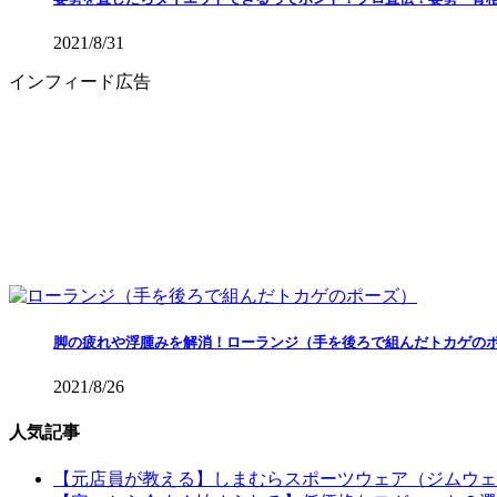
2021/8/31
インフィード広告
脚の疲れや浮腫みを解消！ローランジ（手を後ろで組んだトカゲの
2021/8/26
人気記事
【元店員が教える︎】しまむらスポーツウェア（ジムウ