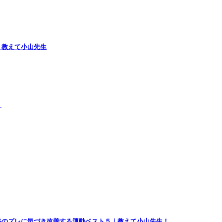
｜教えて小山先生
）
格のズレに気づき改善する運動ベスト５｜教えて小山先生！