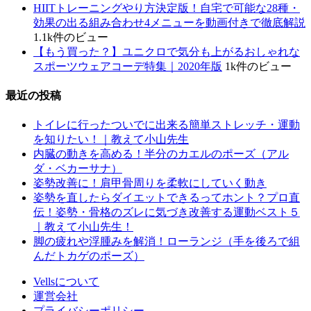
HIITトレーニングやり方決定版！自宅で可能な28種・
効果の出る組み合わせ4メニューを動画付きで徹底解説
1.1k件のビュー
【もう買った？】ユニクロで気分も上がるおしゃれな
スポーツウェアコーデ特集｜2020年版
1k件のビュー
最近の投稿
トイレに行ったついでに出来る簡単ストレッチ・運動
を知りたい！｜教えて小山先生
内臓の動きを高める！半分のカエルのポーズ（アル
ダ・ベカーサナ）
姿勢改善に！肩甲骨周りを柔軟にしていく動き
姿勢を直したらダイエットできるってホント？プロ直
伝！姿勢・骨格のズレに気づき改善する運動ベスト５
｜教えて小山先生！
脚の疲れや浮腫みを解消！ローランジ（手を後ろで組
んだトカゲのポーズ）
Vellsについて
運営会社
プライバシーポリシー