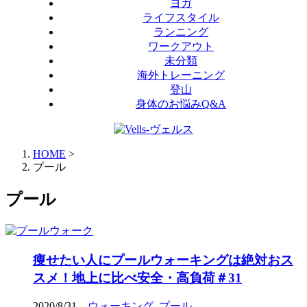
ヨガ
ライフスタイル
ランニング
ワークアウト
未分類
海外トレーニング
登山
身体のお悩みQ&A
HOME
>
プール
プール
痩せたい人にプールウォーキングは絶対おス
スメ！地上に比べ安全・高負荷＃31
2020/8/31
ウォーキング
,
プール