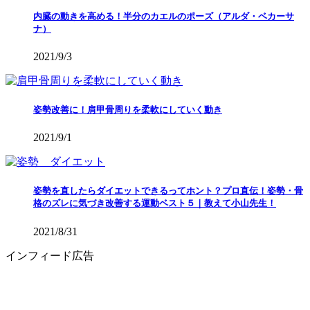
内臓の動きを高める！半分のカエルのポーズ（アルダ・ベカーサ
ナ）
2021/9/3
姿勢改善に！肩甲骨周りを柔軟にしていく動き
2021/9/1
姿勢を直したらダイエットできるってホント？プロ直伝！姿勢・骨
格のズレに気づき改善する運動ベスト５｜教えて小山先生！
2021/8/31
インフィード広告