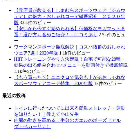
【元店員が教える︎】しまむらスポーツウェア（ジムウ
ェア）の魅力・おしゃれコーデ徹底紹介 ２０２０年
版
3.6k件のビュー
【安いから今すぐ始められる】低価格なヨガマット６
選！選び方も含めご紹介！｜口コミあり
2.5k件のビュ
ー
ワークマンスポーツ徹底解説｜コスパ抜群のおしゃれ
ウェア7選！2020年版
1.1k件のビュー
HIITトレーニングやり方決定版！自宅で可能な28種・
効果の出る組み合わせ4メニューを動画付きで徹底解説
1.1k件のビュー
【もう買った？】ユニクロで気分も上がるおしゃれな
スポーツウェアコーデ特集｜2020年版
1k件のビュー
最近の投稿
トイレに行ったついでに出来る簡単ストレッチ・運動
を知りたい！｜教えて小山先生
内臓の動きを高める！半分のカエルのポーズ（アル
ダ・ベカーサナ）