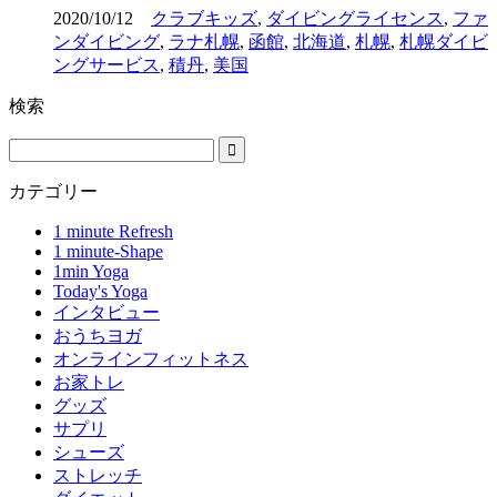
2020/10/12
クラブキッズ
,
ダイビングライセンス
,
ファ
ンダイビング
,
ラナ札幌
,
函館
,
北海道
,
札幌
,
札幌ダイビ
ングサービス
,
積丹
,
美国
検索
カテゴリー
1 minute Refresh
1 minute-Shape
1min Yoga
Today's Yoga
インタビュー
おうちヨガ
オンラインフィットネス
お家トレ
グッズ
サプリ
シューズ
ストレッチ