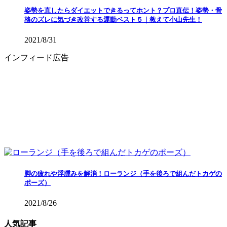
姿勢を直したらダイエットできるってホント？プロ直伝！姿勢・骨
格のズレに気づき改善する運動ベスト５｜教えて小山先生！
2021/8/31
インフィード広告
脚の疲れや浮腫みを解消！ローランジ（手を後ろで組んだトカゲの
ポーズ）
2021/8/26
人気記事