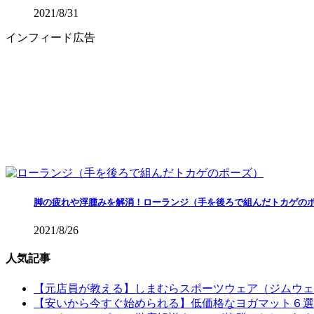
2021/8/31
インフィード広告
脚の疲れや浮腫みを解消！ローランジ（手を後ろで組んだトカゲの
2021/8/26
人気記事
【元店員が教える︎】しまむらスポーツウェア（ジムウ
【安いから今すぐ始められる】低価格なヨガマット６選