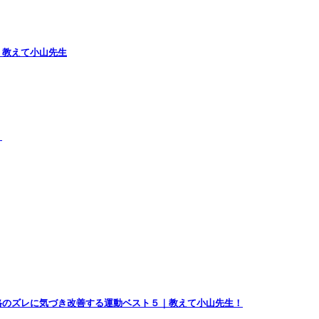
｜教えて小山先生
）
格のズレに気づき改善する運動ベスト５｜教えて小山先生！