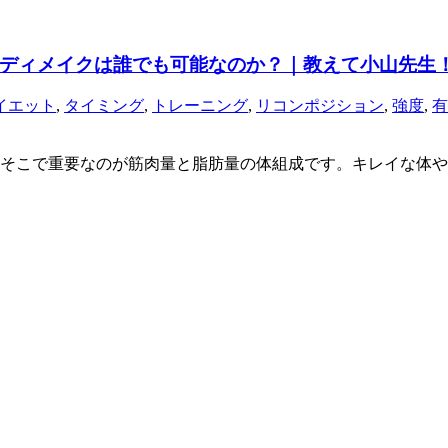
ディメイクは誰でも可能なのか？｜教えて小山先生！
イエット
,
タイミング
,
トレーニング
,
リコンポジション
,
強度
,
有
そこで重要なのが筋肉量と脂肪量の体組成です。キレイな体や