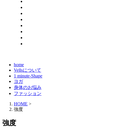
home
Vellsについて
1 minute-Shape
ヨガ
身体のお悩み
ファッション
HOME
>
強度
強度