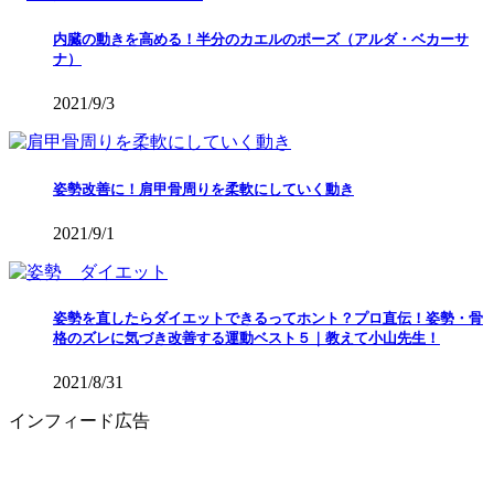
内臓の動きを高める！半分のカエルのポーズ（アルダ・ベカーサ
ナ）
2021/9/3
姿勢改善に！肩甲骨周りを柔軟にしていく動き
2021/9/1
姿勢を直したらダイエットできるってホント？プロ直伝！姿勢・骨
格のズレに気づき改善する運動ベスト５｜教えて小山先生！
2021/8/31
インフィード広告