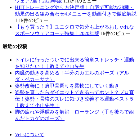
ウェア7選！2020年版
1.1k件のビュー
HIITトレーニングやり方決定版！自宅で可能な28種・
効果の出る組み合わせ4メニューを動画付きで徹底解説
1.1k件のビュー
【もう買った？】ユニクロで気分も上がるおしゃれな
スポーツウェアコーデ特集｜2020年版
1k件のビュー
最近の投稿
トイレに行ったついでに出来る簡単ストレッチ・運動
を知りたい！｜教えて小山先生
内臓の動きを高める！半分のカエルのポーズ（アル
ダ・ベカーサナ）
姿勢改善に！肩甲骨周りを柔軟にしていく動き
姿勢を直したらダイエットできるってホント？プロ直
伝！姿勢・骨格のズレに気づき改善する運動ベスト５
｜教えて小山先生！
脚の疲れや浮腫みを解消！ローランジ（手を後ろで組
んだトカゲのポーズ）
Vellsについて