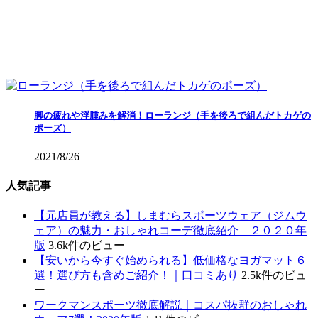
脚の疲れや浮腫みを解消！ローランジ（手を後ろで組んだトカゲの
ポーズ）
2021/8/26
人気記事
【元店員が教える︎】しまむらスポーツウェア（ジムウ
ェア）の魅力・おしゃれコーデ徹底紹介 ２０２０年
版
3.6k件のビュー
【安いから今すぐ始められる】低価格なヨガマット６
選！選び方も含めご紹介！｜口コミあり
2.5k件のビュ
ー
ワークマンスポーツ徹底解説｜コスパ抜群のおしゃれ