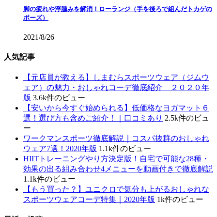
脚の疲れや浮腫みを解消！ローランジ（手を後ろで組んだトカゲの
ポーズ）
2021/8/26
人気記事
【元店員が教える︎】しまむらスポーツウェア（ジムウ
ェア）の魅力・おしゃれコーデ徹底紹介 ２０２０年
版
3.6k件のビュー
【安いから今すぐ始められる】低価格なヨガマット６
選！選び方も含めご紹介！｜口コミあり
2.5k件のビュ
ー
ワークマンスポーツ徹底解説｜コスパ抜群のおしゃれ
ウェア7選！2020年版
1.1k件のビュー
HIITトレーニングやり方決定版！自宅で可能な28種・
効果の出る組み合わせ4メニューを動画付きで徹底解説
1.1k件のビュー
【もう買った？】ユニクロで気分も上がるおしゃれな
スポーツウェアコーデ特集｜2020年版
1k件のビュー