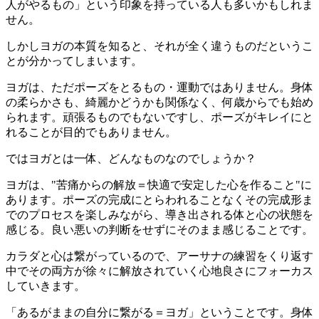
人がやるもの」
という印象を持っている人も多いかもしれま
せん。
しかしヨガの本質を知ると、それが全く違うものだというこ
とが分かってしまいます。
ヨガは、ただポーズをとるもの・運動ではありません。
身体
の柔らかさも、綺麗かどうかも関係なく、何歳からでも始め
られます。
頑張るものでもないですし、ポーズがキレイにと
れることが目的でもありません。
ではヨガとは一体、どんなものなのでしょうか？
ヨガは、"苦痛からの解放＝快適で安定した心を作ること"に
あります。
ポーズの完成にとらわれることなくその完成形ま
でのプロセスを楽しみながら、導き出される体と心の状態を
感じる。
良い悪いの判断をせずにそのまま感じることです。
カラダと心は繋がっているので、アーサナの練習をくり返す
中でその両方が徐々に解放されていく心地良さにフォーカス
していきます。
「あるがままの自分に繋がる＝ヨガ」
ということです。
身体