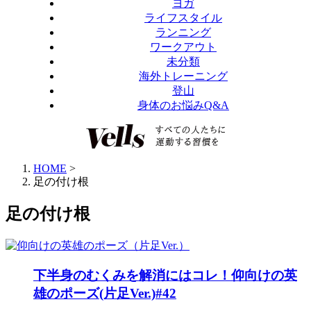
ヨガ
ライフスタイル
ランニング
ワークアウト
未分類
海外トレーニング
登山
身体のお悩みQ&A
HOME
>
足の付け根
足の付け根
下半身のむくみを解消にはコレ！仰向けの英
雄のポーズ(片足Ver.)#42