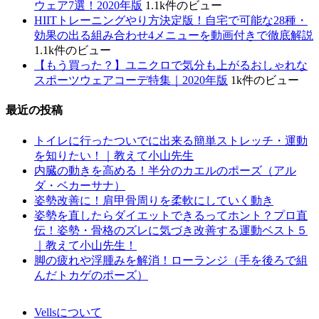
ウェア7選！2020年版
1.1k件のビュー
HIITトレーニングやり方決定版！自宅で可能な28種・
効果の出る組み合わせ4メニューを動画付きで徹底解説
1.1k件のビュー
【もう買った？】ユニクロで気分も上がるおしゃれな
スポーツウェアコーデ特集｜2020年版
1k件のビュー
最近の投稿
トイレに行ったついでに出来る簡単ストレッチ・運動
を知りたい！｜教えて小山先生
内臓の動きを高める！半分のカエルのポーズ（アル
ダ・ベカーサナ）
姿勢改善に！肩甲骨周りを柔軟にしていく動き
姿勢を直したらダイエットできるってホント？プロ直
伝！姿勢・骨格のズレに気づき改善する運動ベスト５
｜教えて小山先生！
脚の疲れや浮腫みを解消！ローランジ（手を後ろで組
んだトカゲのポーズ）
Vellsについて