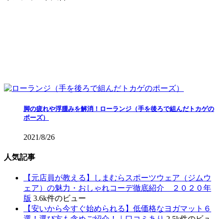
脚の疲れや浮腫みを解消！ローランジ（手を後ろで組んだトカゲの
ポーズ）
2021/8/26
人気記事
【元店員が教える︎】しまむらスポーツウェア（ジムウ
ェア）の魅力・おしゃれコーデ徹底紹介 ２０２０年
版
3.6k件のビュー
【安いから今すぐ始められる】低価格なヨガマット６
選！選び方も含めご紹介！｜口コミあり
2.5k件のビュ