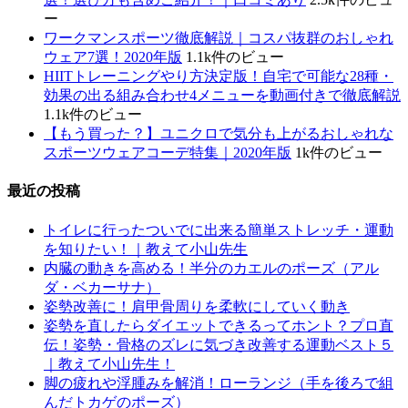
ー
ワークマンスポーツ徹底解説｜コスパ抜群のおしゃれ
ウェア7選！2020年版
1.1k件のビュー
HIITトレーニングやり方決定版！自宅で可能な28種・
効果の出る組み合わせ4メニューを動画付きで徹底解説
1.1k件のビュー
【もう買った？】ユニクロで気分も上がるおしゃれな
スポーツウェアコーデ特集｜2020年版
1k件のビュー
最近の投稿
トイレに行ったついでに出来る簡単ストレッチ・運動
を知りたい！｜教えて小山先生
内臓の動きを高める！半分のカエルのポーズ（アル
ダ・ベカーサナ）
姿勢改善に！肩甲骨周りを柔軟にしていく動き
姿勢を直したらダイエットできるってホント？プロ直
伝！姿勢・骨格のズレに気づき改善する運動ベスト５
｜教えて小山先生！
脚の疲れや浮腫みを解消！ローランジ（手を後ろで組
んだトカゲのポーズ）