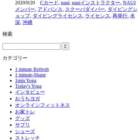
2020/9/20
Cカード
,
naui
,
nauiインストラクター
,
NAUI
メンバー
,
アドバンス
,
スクーバダイバー
,
ダイビングシ
ョップ
,
ダイビングライセンス
,
ライセンス
,
再発行
,
水
深
,
沖縄
検索
カテゴリー
1 minute Refresh
1 minute-Shape
1min Yoga
Today's Yoga
インタビュー
おうちヨガ
オンラインフィットネス
お家トレ
グッズ
サプリ
シューズ
ストレッチ