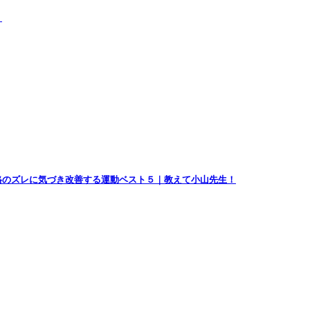
）
格のズレに気づき改善する運動ベスト５｜教えて小山先生！