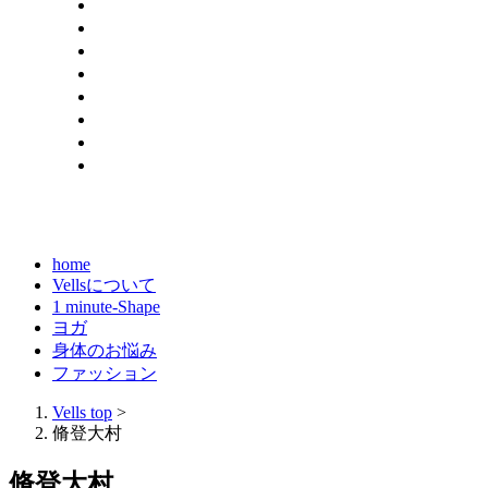
home
Vellsについて
1 minute-Shape
ヨガ
身体のお悩み
ファッション
Vells top
>
脩登大村
脩登大村