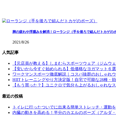
脚の疲れや浮腫みを解消！ローランジ（手を後ろで組んだトカゲの
2021/8/26
人気記事
【元店員が教える︎】しまむらスポーツウェア（ジムウ
【安いから今すぐ始められる】低価格なヨガマット６選
ワークマンスポーツ徹底解説｜コスパ抜群のおしゃれウェ
HIITトレーニングやり方決定版！自宅で可能な28種
【もう買った？】ユニクロで気分も上がるおしゃれなスポ
最近の投稿
トイレに行ったついでに出来る簡単ストレッチ・運動を
内臓の動きを高める！半分のカエルのポーズ（アルダ・