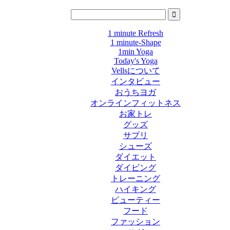
1 minute Refresh
1 minute-Shape
1min Yoga
Today's Yoga
Vellsについて
インタビュー
おうちヨガ
オンラインフィットネス
お家トレ
グッズ
サプリ
シューズ
ダイエット
ダイビング
トレーニング
ハイキング
ビューティー
フード
ファッション