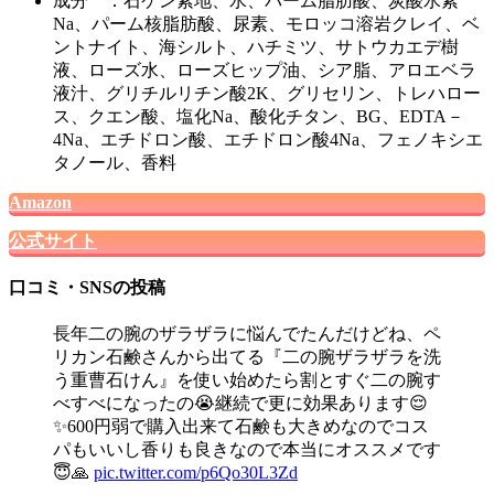
成分 ：石ケン素地、水、パーム脂肪酸、炭酸水素
Na、パーム核脂肪酸、尿素、モロッコ溶岩クレイ、ベ
ントナイト、海シルト、ハチミツ、サトウカエデ樹
液、ローズ水、ローズヒップ油、シア脂、アロエベラ
液汁、グリチルリチン酸2K、グリセリン、トレハロー
ス、クエン酸、塩化Na、酸化チタン、BG、EDTA－
4Na、エチドロン酸、エチドロン酸4Na、フェノキシエ
タノール、香料
Amazon
公式サイト
口コミ・SNSの投稿
長年二の腕のザラザラに悩んでたんだけどね、ペ
リカン石鹸さんから出てる『二の腕ザラザラを洗
う重曹石けん』を使い始めたら割とすぐ二の腕す
べすべになったの😭継続で更に効果あります😌
✨600円弱で購入出来て石鹸も大きめなのでコス
パもいいし香りも良きなので本当にオススメです
😇🙏
pic.twitter.com/p6Qo30L3Zd