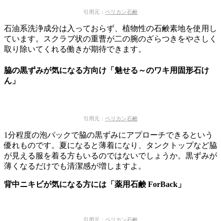
引用元：
ペリカン石鹸
石油系洗浄成分は入っておらず、植物性の石鹸素地を使用し
ています。スクラブ状の重曹が二の腕のざらつきをやさしく
取り除いてくれる働きが期待できます。
脇の黒ずみが気になる方向け「魅せる～のワキ用固形石け
ん」
引用元：
ペリカン石鹸
1分程度の泡パックで脇の黒ずみにアプローチできるという
優れものです。夏になると薄着になり、タンクトップなど脇
が見える服を着る方もいるのではないでしょうか。黒ずみが
薄くなるだけでも清潔感が増しますよ。
背中ニキビが気になる方には「薬用石鹸 ForBack」
引用元：
ペリカン石鹸