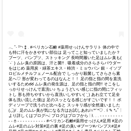
𓂃 ˚‧ 𓆸 ⁑ . #ペリカン石鹸 #薬用せっけんサラリト 体の中で
も特に汗をかきやすい部位は 足ってこと知っていましたか？
ブーツ、パンプツ、ストッキング 長時間履いた足はムレ臭も(
˙-˙ ) ムレ臭の原因は、汗と菌!! . 吸着成分のさらさらパウダー
をはじめ 薬用炭・緑茶エキス・柿渋・ミョウバン 銀・イソプ
ロピルメチルフェノール配合で しっかり殺菌してさらさら素
足へ♡ 形が変わってるのはなんと！！ 足の指と指の間を直洗
いするためఠఠ ムレ臭の発生源は、足の指と指の間!! そこをし
っかりせっけんで直洗い♪ ちょうどいい感じに指の間にフィッ
トし 形も持ちやすいから直洗いしやすい( ¨̮ ) あわ立てて足全
体も洗い流した後は 足のスッとなる感じがすごいです！！ ボ
ディソープで洗うのと比べると スッキリ感が全然違いました
(◡̈)/ . 足のムレ臭が気になる方はお試しあれ/∩꒳`*♡ . ꒰ ✎ *｡ﾟ ⦙
より詳しくはブログへ⦙ ブログはプロフから ⦙ ꒱. . . - - - - - - - - -
- - 𖤘 - - - - - - - - - - - #ペリカン石鹸#薬用せっけん#足用 #足の
ムレ#足のムレ対策#足の裏 #足の臭い#ブーツ#パンプス#足#