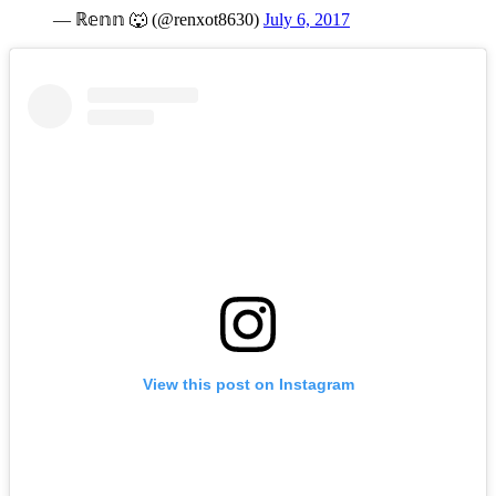
— ℝ𝕖𝕟𝕟 🐺 (@renxot8630)
July 6, 2017
View this post on Instagram