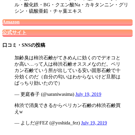
ル・酸化鉄・BG・クエン酸Na・カキタンニン・グリ
シン・硫酸亜鉛・チャ葉エキス
Amazon
公式サイト
口コミ・SNSの投稿
加齢臭は柿渋石鹸がてきめんに効くのでデオコと
か高い…って人は柿渋石鹸オススメなのだ。ペリ
カン石鹸ていう所が出している安い固形石鹸で十
分効くのだ（自分の匂いはわからないけど旦那は
ばっちり効いたので）
— 更庭春子 (@saraniwasima)
July 19, 2019
柿渋で消臭できるからペリカン石鹸の柿渋石鹸買
えw
— よしだ@FEZ (@yoshida_fez)
July 19, 2019