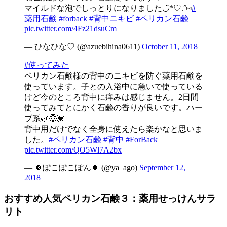
マイルドな泡でしっとりになりました◡̈*♡.°⑅
#
薬用石鹸
#forback
#背中ニキビ
#ペリカン石鹸
pic.twitter.com/4Fz21dsuCm
— ひなひな♡ (@azuebihina0611)
October 11, 2018
#使ってみた
ペリカン石鹸様の背中のニキビを防ぐ薬用石鹸を
使っています。子との入浴中に急いで使っている
けど今のところ背中に痒みは感じません。2日間
使ってみてとにかく石鹸の香りが良いです。ハー
ブ系🌿😇💓
背中用だけでなく全身に使えたら楽かなと思いま
した。
#ペリカン石鹸
#背中
#ForBack
pic.twitter.com/QO5Wl7A2bx
— 🍀ぽこぽこぽん🍀 (@ya_ago)
September 12,
2018
おすすめ人気ペリカン石鹸３：薬用せっけんサラ
リト