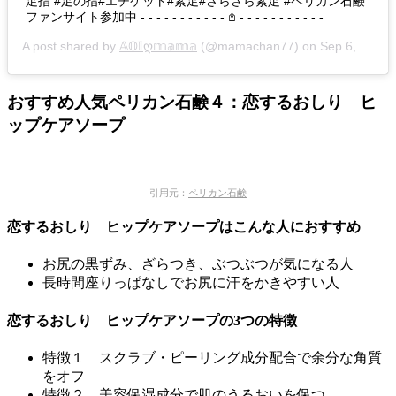
足指 #足の指#エチケット#素足#さらさら素足 #ペリカン石鹸
ファンサイト参加中 - - - - - - - - - - - 𖤘 - - - - - - - - - - -
A post shared by
𝔸𝕆𝕀ღ𝕞𝕒𝕞𝕒
(@mamachan77) on
Sep 6, 2019 at 8:11am PDT
おすすめ人気ペリカン石鹸４：恋するおしり ヒ
ップケアソープ
引用元：
ペリカン石鹸
恋するおしり ヒップケアソープはこんな人におすすめ
お尻の黒ずみ、ざらつき、ぶつぶつが気になる人
長時間座りっぱなしでお尻に汗をかきやすい人
恋するおしり ヒップケアソープの3つの特徴
特徴１ スクラブ・ピーリング成分配合で余分な角質
をオフ
特徴２ 美容保湿成分で肌のうるおいを保つ