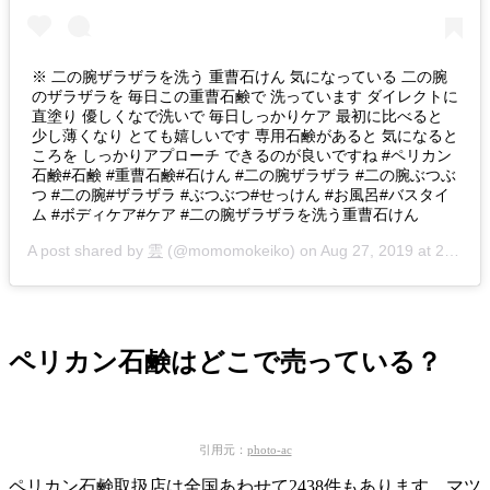
※ 二の腕ザラザラを洗う 重曹石けん 気になっている 二の腕
のザラザラを 毎日この重曹石鹸で 洗っています ダイレクトに
直塗り 優しくなで洗いで 毎日しっかりケア 最初に比べると
少し薄くなり とても嬉しいです 専用石鹸があると 気になると
ころを しっかりアプローチ できるのが良いですね #ペリカン
石鹸#石鹸 #重曹石鹸#石けん #二の腕ザラザラ #二の腕ぶつぶ
つ #二の腕#ザラザラ #ぶつぶつ#せっけん #お風呂#バスタイ
ム #ボディケア#ケア #二の腕ザラザラを洗う重曹石けん
A post shared by
雲
(@momomokeiko) on
Aug 27, 2019 at 2:57am PDT
ペリカン石鹸はどこで売っている？
引用元：
photo-ac
ペリカン石鹸取扱店は全国あわせて2438件もあります。マツ