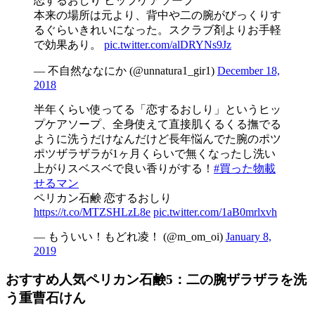
恋するおしり ヒップケアソープ
本来の場所は元より、背中や二の腕がびっくりす
るぐらいきれいになった。スクラブ剤よりお手軽
で効果あり。
pic.twitter.com/alDRYNs9Jz
— 不自然ななにか (@unnatura1_gir1)
December 18,
2018
半年くらい使ってる「恋するおしり」というヒッ
プケアソープ、全身使えて直接肌くるくる撫でる
ように洗うだけなんだけど長年悩んでた腕のポツ
ポツザラザラが1ヶ月くらいで無くなったし洗い
上がりスベスベで良い香りがする！
#買った物載
せるマン
ペリカン石鹸 恋するおしり
https://t.co/MTZSHLzL8e
pic.twitter.com/1aB0mrlxvh
— もういい！もどれ凌！ (@m_om_oi)
January 8,
2019
おすすめ人気ペリカン石鹸5：二の腕ザラザラを洗
う重曹石けん