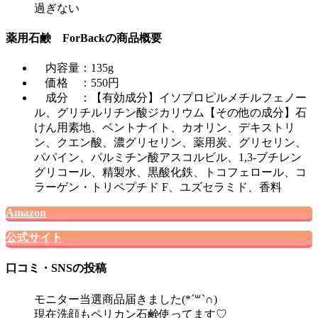
過ぎない
薬用石鹸 ForBackの商品概要
内容量：135g
価格 ：550円
成分 ：【有効成分】イソプロピルメチルフェノー
ル、グリチルリチン酸ジカリウム【その他の成分】石
けん用素地、ベントナイト、カオリン、デキストリ
ン、クエン酸、濃グリセリン、薬用炭、グリセリン、
パパイン、パルミチン酸アスコルビル、1,3-ブチレン
グリコール、精製水、黒酸化鉄、トコフェロール、コ
ラーゲン・トリペプチド F、ユズセラミド、香料
Amazon
公式サイト
口コミ・SNSの投稿
モニター当選商品届きました(*´꒳`∩)
現在洗顔もペリカン石鹸使ってます♡