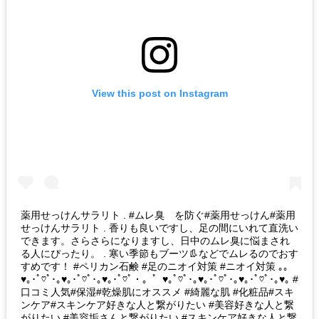
View this post on Instagram
薬用せっけんサラリト . #ムレ臭 を防ぐ#薬用せっけん#薬用
せっけんサラリト . 香りも良いですし、足の間にいれて直洗い
できます。さらさらになりますし、日中のムレ臭に悩まされ
る人にぴったり。 . 寒い季節もブーツ👢などでムレるのでおす
すめです！ #ペリカン石鹸 #足のニオイ対策 #ニオイ対策 ｡｡
♥｡･ﾟ♡ﾟ･｡♥｡･ﾟ♡ﾟ･｡♥｡･ﾟ♡ﾟ・。゜♥｡ﾟ♡ﾟ･｡♥｡･ﾟ♡ﾟ･｡♥｡･ﾟ♡ﾟ･｡♥｡ #
口コミ人気#保湿#乾燥肌にオススメ #綺麗な肌 #化粧品#スキ
ンケア#スキンケア好きな人と繋がりたい #美容好きな人と繋
がりたい #美容垢さんと繋がりたい #スキンケア好きな人と繋