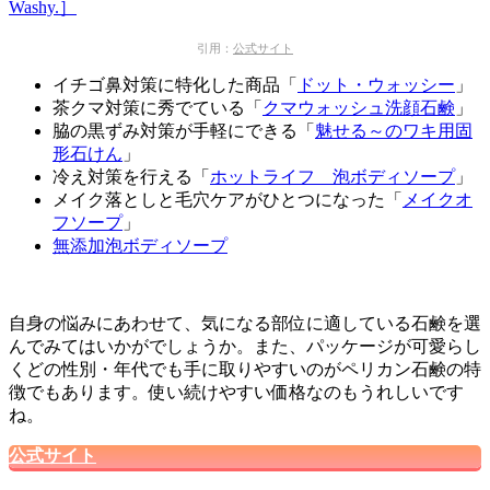
引用：
公式サイト
イチゴ鼻対策に特化した商品「
ドット・ウォッシー
」
茶クマ対策に秀でている「
クマウォッシュ洗顔石鹸
」
脇の黒ずみ対策が手軽にできる「
魅せる～のワキ用固
形石けん
」
冷え対策を行える「
ホットライフ 泡ボディソープ
」
メイク落としと毛穴ケアがひとつになった「
メイクオ
フソープ
」
無添加泡ボディソープ
自身の悩みにあわせて、気になる部位に適している石鹸を選
んでみてはいかがでしょうか。また、パッケージが可愛らし
くどの性別・年代でも手に取りやすいのがペリカン石鹸の特
徴でもあります。使い続けやすい価格なのもうれしいです
ね。
公式サイト