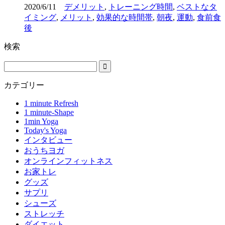
2020/6/11
デメリット
,
トレーニング時間
,
ベストなタ
イミング
,
メリット
,
効果的な時間帯
,
朝夜
,
運動
,
食前食
後
検索
カテゴリー
1 minute Refresh
1 minute-Shape
1min Yoga
Today's Yoga
インタビュー
おうちヨガ
オンラインフィットネス
お家トレ
グッズ
サプリ
シューズ
ストレッチ
ダイエット