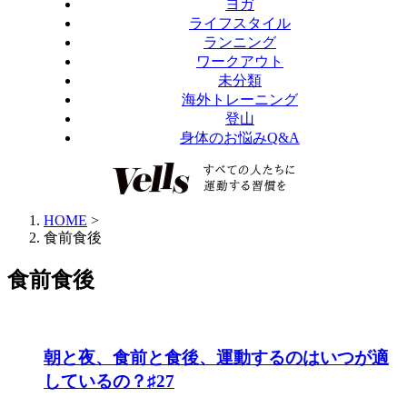
ヨガ
ライフスタイル
ランニング
ワークアウト
未分類
海外トレーニング
登山
身体のお悩みQ&A
HOME
>
食前食後
食前食後
朝と夜、食前と食後、運動するのはいつが適
しているの？♯27