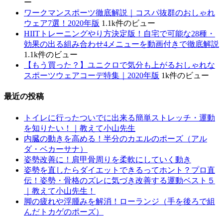
ー
ワークマンスポーツ徹底解説｜コスパ抜群のおしゃれ
ウェア7選！2020年版
1.1k件のビュー
HIITトレーニングやり方決定版！自宅で可能な28種・
効果の出る組み合わせ4メニューを動画付きで徹底解説
1.1k件のビュー
【もう買った？】ユニクロで気分も上がるおしゃれな
スポーツウェアコーデ特集｜2020年版
1k件のビュー
最近の投稿
トイレに行ったついでに出来る簡単ストレッチ・運動
を知りたい！｜教えて小山先生
内臓の動きを高める！半分のカエルのポーズ（アル
ダ・ベカーサナ）
姿勢改善に！肩甲骨周りを柔軟にしていく動き
姿勢を直したらダイエットできるってホント？プロ直
伝！姿勢・骨格のズレに気づき改善する運動ベスト５
｜教えて小山先生！
脚の疲れや浮腫みを解消！ローランジ（手を後ろで組
んだトカゲのポーズ）