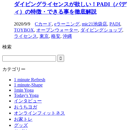
ダイビングライセンスが欲しい！PADI（パデ
ィ）の特徴・できる事を徹底解説
2020/9/9
Cカード
,
eラーニング
,
mic21池袋店
,
PADI
,
TOYBOX
,
オープンウォーター
,
ダイビングショップ
,
ライセンス
,
東京
,
格安
,
沖縄
検索
カテゴリー
1 minute Refresh
1 minute-Shape
1min Yoga
Today's Yoga
インタビュー
おうちヨガ
オンラインフィットネス
お家トレ
グッズ