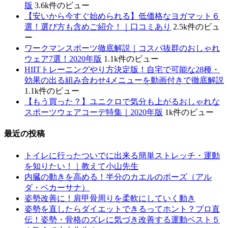
版
3.6k件のビュー
【安いから今すぐ始められる】低価格なヨガマット６
選！選び方も含めご紹介！｜口コミあり
2.5k件のビュ
ー
ワークマンスポーツ徹底解説｜コスパ抜群のおしゃれ
ウェア7選！2020年版
1.1k件のビュー
HIITトレーニングやり方決定版！自宅で可能な28種・
効果の出る組み合わせ4メニューを動画付きで徹底解説
1.1k件のビュー
【もう買った？】ユニクロで気分も上がるおしゃれな
スポーツウェアコーデ特集｜2020年版
1k件のビュー
最近の投稿
トイレに行ったついでに出来る簡単ストレッチ・運動
を知りたい！｜教えて小山先生
内臓の動きを高める！半分のカエルのポーズ（アル
ダ・ベカーサナ）
姿勢改善に！肩甲骨周りを柔軟にしていく動き
姿勢を直したらダイエットできるってホント？プロ直
伝！姿勢・骨格のズレに気づき改善する運動ベスト５