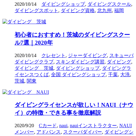
2020/10/14
ダイビングショップ
,
ダイビングスクール
,
ダイビングスポット
,
ダイビング資格
,
北九州
,
福岡
初心者におすすめ！茨城のダイビングスクー
ル7選｜2020年
2020/10/14
クレセント
,
ジャーダイビング
,
スキューバ
ダイビングクラブ
,
スキンダイビング講習
,
ダイビング
,
ダイビング 茨城
,
ダイビングショップ
,
ダイビングラ
イセンスつくば
,
全国 ダイビングショップ
,
千葉
,
大洗
,
茨城
,
関東
ダイビングライセンスが欲しい！NAUI（ナウ
イ）の特徴・できる事を徹底解説
2020/9/20
Cカード
,
naui
,
nauiインストラクター
,
NAUI
メンバー
,
アドバンス
,
スクーバダイバー
,
ダイビングシ