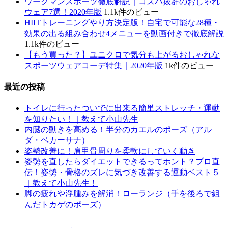
ワークマンスポーツ徹底解説｜コスパ抜群のおしゃれ
ウェア7選！2020年版
1.1k件のビュー
HIITトレーニングやり方決定版！自宅で可能な28種・
効果の出る組み合わせ4メニューを動画付きで徹底解説
1.1k件のビュー
【もう買った？】ユニクロで気分も上がるおしゃれな
スポーツウェアコーデ特集｜2020年版
1k件のビュー
最近の投稿
トイレに行ったついでに出来る簡単ストレッチ・運動
を知りたい！｜教えて小山先生
内臓の動きを高める！半分のカエルのポーズ（アル
ダ・ベカーサナ）
姿勢改善に！肩甲骨周りを柔軟にしていく動き
姿勢を直したらダイエットできるってホント？プロ直
伝！姿勢・骨格のズレに気づき改善する運動ベスト５
｜教えて小山先生！
脚の疲れや浮腫みを解消！ローランジ（手を後ろで組
んだトカゲのポーズ）