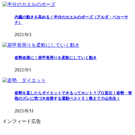
内臓の動きを高める！半分のカエルのポーズ（アルダ・ベカーサ
ナ）
2021/9/3
姿勢改善に！肩甲骨周りを柔軟にしていく動き
2021/9/1
姿勢を直したらダイエットできるってホント？プロ直伝！姿勢・骨
格のズレに気づき改善する運動ベスト５｜教えて小山先生！
2021/8/31
インフィード広告