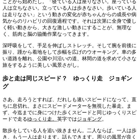
ことから始めたし
。「寝ている人は座りなさい。座っている
人は立ちなさい。立っている人は歩きなさい。歩いている人
は走りなさい」という動きの変化が赤ちゃんからの成長や病
気からのリハビリの回復過程です。それは次第に全身で優し
く軽い動きから、大きな激しい動きにすることが、無理な
く、筋肉と脳の協働作業なってきます。
深呼吸をして、手足を伸ばしストレッチ。そして腕を前後に
振り、踵から着地をして歩幅を広げのウオーキング。車の多
い道路を離れ、公園や川沿いの道、林間の道を求めて小さな
旅をするように美しい風景さがし。
歩と走は同じスピード？ ゆっくり走 ジョギン
グ
さあ、走ろうとすれば、だれしも速いスピードになって、直
ちに息切れ。まさにスピードメーターを無視した暴走。ま
ず、今迄までに身につけた
歩くスピードと同じゆっくりスピ
ードで走る
ゆっくり走
。
英字では
ジョギング
。
散歩をしている人を追い抜きません。二人ならば、一人は歩
き、もう一人は走ります。話もできます。周りの風景が良く