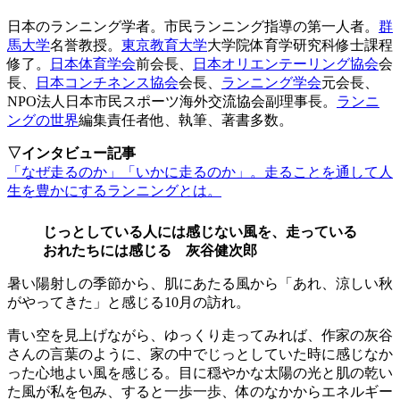
日本のランニング学者。市民ランニング指導の第一人者。
群
馬大学
名誉教授。
東京教育大学
大学院体育学研究科修士課程
修了。
日本体育学会
前会長、
日本オリエンテーリング協会
会
長、
日本コンチネンス協会
会長、
ランニング学会
元会長、
NPO法人日本市民スポーツ海外交流協会副理事長。
ランニ
ングの世界
編集責任者他、執筆、著書多数。
▽インタビュー記事
「なぜ走るのか」「いかに走るのか」。走ることを通して人
生を豊かにするランニングとは。
じっとしている人には感じない風を、走っている
おれたちには感じる 灰谷健次郎
暑い陽射しの季節から、肌にあたる風から「あれ、涼しい秋
がやってきた」と感じる10月の訪れ。
青い空を見上げながら、ゆっくり走ってみれば、作家の灰谷
さんの言葉のように、家の中でじっとしていた時に感じなか
った心地よい風を感じる。目に穏やかな太陽の光と肌の乾い
た風が私を包み、すると一歩一歩、体のなかからエネルギー