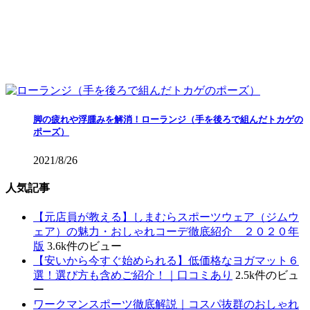
脚の疲れや浮腫みを解消！ローランジ（手を後ろで組んだトカゲの
ポーズ）
2021/8/26
人気記事
【元店員が教える︎】しまむらスポーツウェア（ジムウ
ェア）の魅力・おしゃれコーデ徹底紹介 ２０２０年
版
3.6k件のビュー
【安いから今すぐ始められる】低価格なヨガマット６
選！選び方も含めご紹介！｜口コミあり
2.5k件のビュ
ー
ワークマンスポーツ徹底解説｜コスパ抜群のおしゃれ