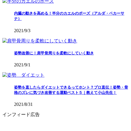
内臓の動きを高める！半分のカエルのポーズ（アルダ・ベカーサ
ナ）
2021/9/3
姿勢改善に！肩甲骨周りを柔軟にしていく動き
2021/9/1
姿勢を直したらダイエットできるってホント？プロ直伝！姿勢・骨
格のズレに気づき改善する運動ベスト５｜教えて小山先生！
2021/8/31
インフィード広告