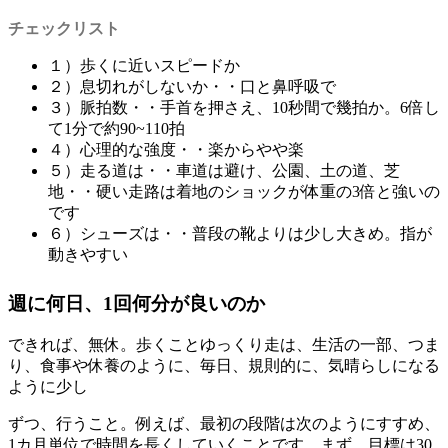
チェックリスト
１）歩くに近いスピードか
２）息切れがしないか・・口と鼻呼吸で
３）脈拍数・・手首を押さえ、10秒間で幾拍か。6倍し
て1分で約90~110拍
４）心理的な強度・・楽からやや楽
５）走る道は・・車道は避け、公園、土の道、芝
地・・硬い走路は着地のショックが体重の3倍と強いの
です
６）シューズは・・普段の靴よりは少し大きめ。指が
動きやすい
週に何日、1回何分が良いのか
できれば、無休。歩くことゆっくり走は、生活の一部、つま
り、
食事や休養のように、毎日、規則的に、気晴らしになる
よう
に少し
ずつ、行うこと。例えば、最初の段階は次のようにすすめ、
1カ月単位で時間を長くしていくことです。まず、目標は30