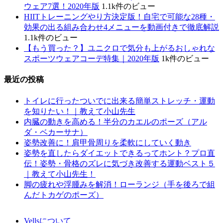
ウェア7選！2020年版
1.1k件のビュー
HIITトレーニングやり方決定版！自宅で可能な28種・
効果の出る組み合わせ4メニューを動画付きで徹底解説
1.1k件のビュー
【もう買った？】ユニクロで気分も上がるおしゃれな
スポーツウェアコーデ特集｜2020年版
1k件のビュー
最近の投稿
トイレに行ったついでに出来る簡単ストレッチ・運動
を知りたい！｜教えて小山先生
内臓の動きを高める！半分のカエルのポーズ（アル
ダ・ベカーサナ）
姿勢改善に！肩甲骨周りを柔軟にしていく動き
姿勢を直したらダイエットできるってホント？プロ直
伝！姿勢・骨格のズレに気づき改善する運動ベスト５
｜教えて小山先生！
脚の疲れや浮腫みを解消！ローランジ（手を後ろで組
んだトカゲのポーズ）
Vellsについて