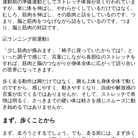
運動前の準備運動としてストレッチ体操が良く行われていま
すが、単に体を伸ばし、やわらかくしているだけではなく、
むしろ、
筋肉を伸ばし、その筋肉と話をしている
のです。つ
まり、脳と筋肉をつなげながら話をしているのです。つま
り、脳と筋肉の対話です。
「少し筋肉が痛みます」「椅子に座っていたからでは?」と
いった調子で感じて、言葉にしながら各部位のストレッチを
すれば、筋肉と脳のつながりが身体全体に広がって語り合い
の世界
になってきます。
歩く走る動作は脚だけではなく、腕も上体も身体全体で動く
のですから、感じやすく、動きやすくなり、自由や解放感の
言葉が出てくるではありませんか。そして、ストレッチで表
情は明るく、さっきまでの硬い体は軽さを感じスムーズに動
き始めるではありませんか。
まず、歩くことから
まず、走ろうとするでしょう。でも、
走る前には、まず歩く