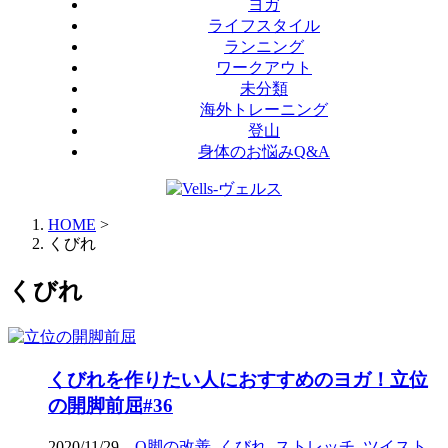
ヨガ
ライフスタイル
ランニング
ワークアウト
未分類
海外トレーニング
登山
身体のお悩みQ&A
HOME
>
くびれ
くびれ
くびれを作りたい人におすすめのヨガ！立位
の開脚前屈#36
2020/11/29
O脚の改善
,
くびれ
,
ストレッチ
,
ツイスト