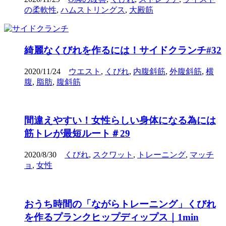
の柔軟性
,
ハムストリングス
,
大殿筋
綺麗なくびれを作るには！サイドクランチ#32
2020/11/24
ウエスト
,
くびれ
,
内腹斜筋
,
外腹斜筋
,
横
腹
,
脂肪
,
腹斜筋
間違えやすい！女性らしい身体になる為には
筋トレが最短ルート＃29
2020/8/30
くびれ
,
スクワット
,
トレーニング
,
マッチ
ョ
,
女性
おうち時間の「ながらトレーニング」くびれ
を作るプランクヒップディップス｜1min