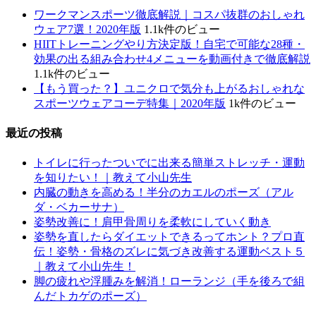
ワークマンスポーツ徹底解説｜コスパ抜群のおしゃれ
ウェア7選！2020年版
1.1k件のビュー
HIITトレーニングやり方決定版！自宅で可能な28種・
効果の出る組み合わせ4メニューを動画付きで徹底解説
1.1k件のビュー
【もう買った？】ユニクロで気分も上がるおしゃれな
スポーツウェアコーデ特集｜2020年版
1k件のビュー
最近の投稿
トイレに行ったついでに出来る簡単ストレッチ・運動
を知りたい！｜教えて小山先生
内臓の動きを高める！半分のカエルのポーズ（アル
ダ・ベカーサナ）
姿勢改善に！肩甲骨周りを柔軟にしていく動き
姿勢を直したらダイエットできるってホント？プロ直
伝！姿勢・骨格のズレに気づき改善する運動ベスト５
｜教えて小山先生！
脚の疲れや浮腫みを解消！ローランジ（手を後ろで組
んだトカゲのポーズ）