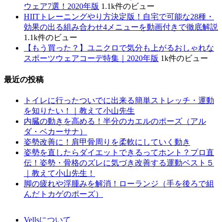
ウェア7選！2020年版
1.1k件のビュー
HIITトレーニングやり方決定版！自宅で可能な28種・
効果の出る組み合わせ4メニューを動画付きで徹底解説
1.1k件のビュー
【もう買った？】ユニクロで気分も上がるおしゃれな
スポーツウェアコーデ特集｜2020年版
1k件のビュー
最近の投稿
トイレに行ったついでに出来る簡単ストレッチ・運動
を知りたい！｜教えて小山先生
内臓の動きを高める！半分のカエルのポーズ（アル
ダ・ベカーサナ）
姿勢改善に！肩甲骨周りを柔軟にしていく動き
姿勢を直したらダイエットできるってホント？プロ直
伝！姿勢・骨格のズレに気づき改善する運動ベスト５
｜教えて小山先生！
脚の疲れや浮腫みを解消！ローランジ（手を後ろで組
んだトカゲのポーズ）
Vellsについて