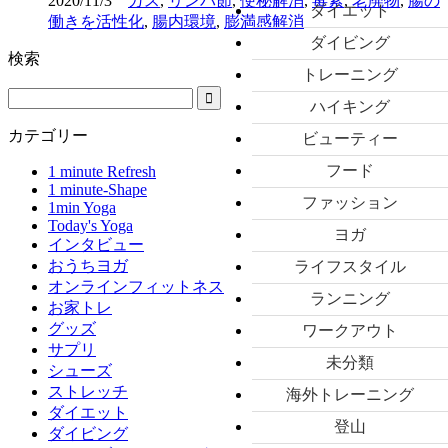
2020/11/3
ガス
,
リンパ節
,
便秘解消
,
毒素
,
老廃物
,
腸の
ダイエット
働きを活性化
,
腸内環境
,
膨満感解消
ダイビング
検索
トレーニング
ハイキング
カテゴリー
ビューティー
フード
1 minute Refresh
1 minute-Shape
ファッション
1min Yoga
Today's Yoga
ヨガ
インタビュー
おうちヨガ
ライフスタイル
オンラインフィットネス
ランニング
お家トレ
グッズ
ワークアウト
サプリ
未分類
シューズ
ストレッチ
海外トレーニング
ダイエット
登山
ダイビング