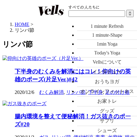
HOME
>
1 minute Refresh
リンパ節
1 minute-Shape
リンパ節
1min Yoga
Today's Yoga
Vellsについて
下半身のむくみを解消にはコレ！仰向けの英
インタビュー
雄のポーズ(片足Ver.)#42
おうちヨガ
オンラインフィットネス
2020/12/6
むくみ解消
,
リンパ節
,
下半身
,
足の付け根
お家トレ
グッズ
腸内環境を整えて便秘解消！ガス抜きのポー
サプリ
ズ#20
シューズ