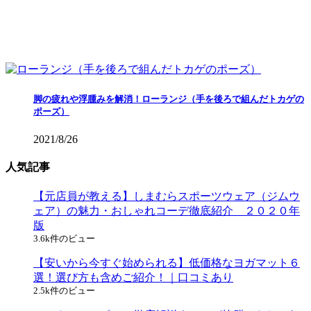
脚の疲れや浮腫みを解消！ローランジ（手を後ろで組んだトカゲの
ポーズ）
2021/8/26
人気記事
【元店員が教える︎】しまむらスポーツウェア（ジムウ
ェア）の魅力・おしゃれコーデ徹底紹介 ２０２０年
版
3.6k件のビュー
【安いから今すぐ始められる】低価格なヨガマット６
選！選び方も含めご紹介！｜口コミあり
2.5k件のビュー