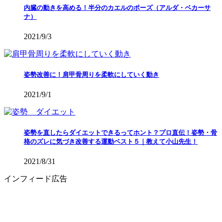
内臓の動きを高める！半分のカエルのポーズ（アルダ・ベカーサ
ナ）
2021/9/3
姿勢改善に！肩甲骨周りを柔軟にしていく動き
2021/9/1
姿勢を直したらダイエットできるってホント？プロ直伝！姿勢・骨
格のズレに気づき改善する運動ベスト５｜教えて小山先生！
2021/8/31
インフィード広告