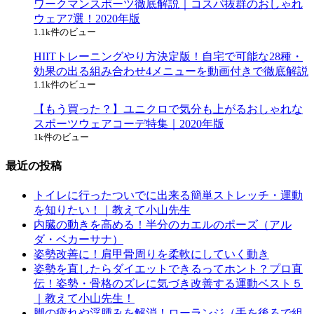
ワークマンスポーツ徹底解説｜コスパ抜群のおしゃれ
ウェア7選！2020年版
1.1k件のビュー
HIITトレーニングやり方決定版！自宅で可能な28種・
効果の出る組み合わせ4メニューを動画付きで徹底解説
1.1k件のビュー
【もう買った？】ユニクロで気分も上がるおしゃれな
スポーツウェアコーデ特集｜2020年版
1k件のビュー
最近の投稿
トイレに行ったついでに出来る簡単ストレッチ・運動
を知りたい！｜教えて小山先生
内臓の動きを高める！半分のカエルのポーズ（アル
ダ・ベカーサナ）
姿勢改善に！肩甲骨周りを柔軟にしていく動き
姿勢を直したらダイエットできるってホント？プロ直
伝！姿勢・骨格のズレに気づき改善する運動ベスト５
｜教えて小山先生！
脚の疲れや浮腫みを解消！ローランジ（手を後ろで組