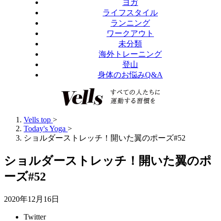
ヨガ
ライフスタイル
ランニング
ワークアウト
未分類
海外トレーニング
登山
身体のお悩みQ&A
Vells top
>
Today's Yoga
>
ショルダーストレッチ！開いた翼のポーズ#52
ショルダーストレッチ！開いた翼のポ
ーズ#52
2020年12月16日
Twitter