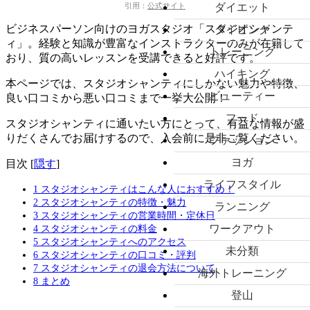
ダイエット
引用：
公式サイト
ビジネスパーソン向けのヨガスタジオ「スタジオシャンテ
ダイビング
ィ」。経験と知識が豊富なインストラクターのみが在籍して
トレーニング
おり、質の高いレッスンを受講できると好評です。
ハイキング
本ページでは、スタジオシャンティにしかない
魅力や特徴、
ビューティー
良い口コミから悪い口コミまで一挙大公開！
フード
スタジオシャンティに通いたい方にとって、有益な情報が盛
りだくさんでお届けするので、入会前に是非ご覧ください。
ファッション
ヨガ
目次
[
隠す
]
ライフスタイル
1
スタジオシャンティはこんな人におすすめ！
2
スタジオシャンティの特徴・魅力
ランニング
3
スタジオシャンティの営業時間・定休日
ワークアウト
4
スタジオシャンティの料金
5
スタジオシャンティへのアクセス
未分類
6
スタジオシャンティの口コミ・評判
7
スタジオシャンティの退会方法について
海外トレーニング
8
まとめ
登山