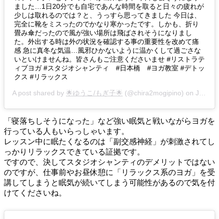
ました…1日20分でも自宅であんな時間を取ると日々の疲れが
少しは取れるのでは？と、うっすら思ってきました 今日は、
完全に靴をミスったのでかなり寒かったです。しかも、折り
畳み傘だったので風が強い場所は飛ばされそうになりまし
た。外出する時は外の状況を確認する事の重要性を改めて痛
感 急に真冬な気温…風邪ひかないように温かくして過ごさな
いといけませんね。皆さんもご注意くださいませ #リストラテ
ィブヨガ #スタジオシャンティ #日本橋 #ヨガ教室 #デトッ
クス #リラックス
A post shared by
🌟ゆうこ/もぎ子🌟
(@chira2mogipino) on
Jan 17, 2020 at 8:39pm PST
「寝落ちしそうになった」など強い眠気
と戦いながらヨガを
行っている人もいらっしゃいます。
レッスン中に眠たくなるのは
「副交感神経」が刺激されてし
っかりリラックスできている証拠
です。
ですので、
決してスタジオシャンティのデメリットではない
のですが、仕事前やお昼休憩に「リラックス系のヨガ」を受
講してしまうと眠気が続いてしまう可能性があるので気を付
けてくださいね。