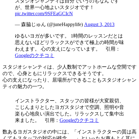
スタジオシャンティは自分でいうのもなんです
が、世界一心地よいスタジオです！
pic.twitter.com/9SFEaGCIcN
— 森脇じゅん (@juneHappylife)
August 3, 2013
ゆるいヨガが多いです。 1時間のレッスンだとは
思えないほどリラックスができて極上の時間が味
わえます。 心の支えになっています。 引用：
Googleのクチコミ
スタジオシャンティは、
少人数制でアットホームな空間
です
ので、
心身ともにリラックスできる
そうです。
心の支えになったり、居場所ができることもスタジオシャン
ティの魅力の一つ。
インストラクター、スタッフの皆様が大変親切、
こじんまりとしたヨガスタジオで空調、照明や音
楽も心地良い演出でした。リラックスして集中出
来ました。 引用：
Googleのクチコミ
数あるヨガスタジオの中には、「インストラクターの質は高
くてもスタッフの対応が残念...。」といったお声もよく耳に