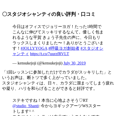
〇スタジオシャンティの良い評判・口コミ
今日はオフィスでジョリーヨガ！たった1時間で
こんなに伸びてスッキリするなんて。優しく包ま
れるような平賀 きょう子先生の声に、今日もリ
ラックスしまくりました〜！ありがとうございま
す！
#JOLLYYOGA
#呼吸ヨガ創始者
#スタジオシ
ャンティ
https://t.co/7uurzfRVLT
— kensukejoji (@kensukejoji)
July 30, 2019
「1回レッスンに参加しただけでカラダがスッキリした」
と
いうお声は、断トツで多く上がっていました。
スタジオシャンティは、日々、カラダに溜まってしまう疲れ
や凝り、ハリを和らげることができると好評です。
ステキですね！本当に心地よさそう♡RT
@studio_Shanti
: 今からヨギックアーツWSスター
トします^ ^