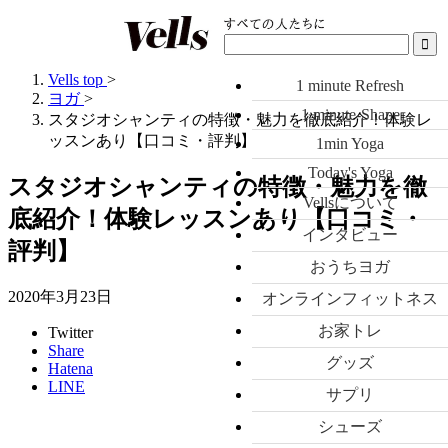
Vells top
>
1 minute Refresh
ヨガ
>
1 minute-Shape
スタジオシャンティの特徴・魅力を徹底紹介！体験レ
ッスンあり【口コミ・評判】
1min Yoga
Today's Yoga
スタジオシャンティの特徴・魅力を徹
Vellsについて
底紹介！体験レッスンあり【口コミ・
インタビュー
評判】
おうちヨガ
2020年3月23日
オンラインフィットネス
お家トレ
Twitter
Share
グッズ
Hatena
LINE
サプリ
シューズ