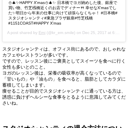
⛄🎄✨HAPPY X'mas⛄🎄✨ 日本橋でヨガ納めした後、銀座で
買い物、竹芝桟橋近くのお店でディナー🍴 幸せなX'masでし
た✨明日から年末の仕事に向けて頑張らなくちゃ！ #日本橋#
スタジオシャンティ#東急プラザ銀座#竹芝桟橋
#1151COAST#HAPPY X'mas
A post shared by
Emi
(@kr_em.smile) on
Dec 25, 2017 at 6:28am PST
スタジオシャンティは、オフィス街にあるので、おしゃれな
カフェやレストランが多いです。
ですので、レッスン後にご褒美としてスイーツを食べに行く
女性も多いとのこと。
ヨガのレッスン後は、栄養の吸収率が高くなっている
ので
「甘いもの」や「油もの」を食べると、
脂肪としてカラダに
蓄積してしまいます。
痩せることが目的でスタジオシャンティに通っている方は、
誘惑に負けずヘルシーな食事をとるように意識してみてくだ
さいね。