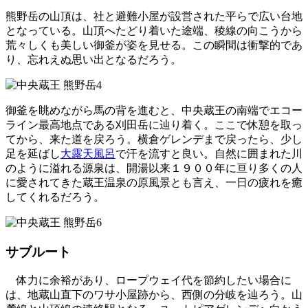
熊野岳の山頂は、社と避難小屋が設営された平らで広い台地
となっている。山頂へたどり着いた途端、
稜線の向こうから
荒々しくも美しい御釜が姿を見せる。
この瞬間は衝撃的であ
り、忘れえぬ思い出となるだろう。
御釜を眺めながら馬の背を進むと、中央蔵王の南端でエコー
ライン最高地点である刈田岳に辿り着く。
ここで休憩を取っ
てから、来た道を戻ろう。横倉ゲレンデまで戻ったら、少し
足を延ばし
大露天風呂
で汗を流すと良い。自然に囲まれた川
のように溢れる源泉は、
開湯以来１９００年に亘り多くの人
に愛されてきた蔵王温泉の原風景とも言え、一日の疲れを癒
してくれる
だろう。
サブルート
体力に余裕があり、ロープウェイ代を節約したい場合に
は、地蔵山直下のワサ小屋跡から、西側の分岐を辿ろう。山