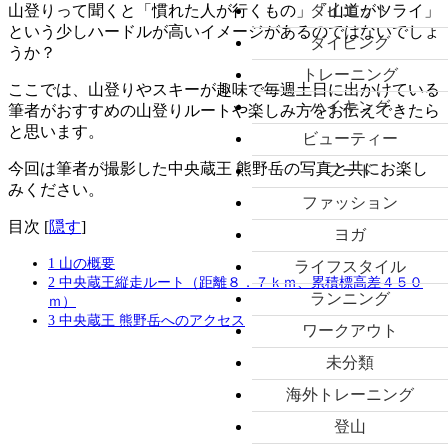
ダイエット
山登りって聞くと「慣れた人が行くもの」「山道がツライ」
という少しハードルが高いイメージがあるのではないでしょ
ダイビング
うか？
トレーニング
ここでは、山登りやスキーが趣味で毎週土日に出かけている
ハイキング
筆者がおすすめの山登りルートや楽しみ方をお伝えできたら
と思います。
ビューティー
今回は筆者が撮影した中央蔵王 熊野岳の写真と共にお楽し
フード
みください。
ファッション
目次
[
隠す
]
ヨガ
1
山の概要
ライフスタイル
2
中央蔵王縦走ルート（距離８．７ｋｍ、累積標高差４５０
ランニング
ｍ）
3
中央蔵王 熊野岳へのアクセス
ワークアウト
未分類
海外トレーニング
登山