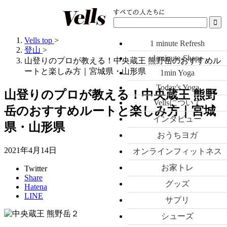
Vells top
>
1 minute Refresh
登山
>
1 minute-Shape
山登りのプロが教える！中央蔵王 熊野岳のおすすめル
ートと楽しみ方｜宮城県・山形県
1min Yoga
Today's Yoga
山登りのプロが教える！中央蔵王 熊野
Vellsについて
岳のおすすめルートと楽しみ方｜宮城
インタビュー
県・山形県
おうちヨガ
2021年4月14日
オンラインフィットネス
お家トレ
Twitter
Share
グッズ
Hatena
LINE
サプリ
シューズ