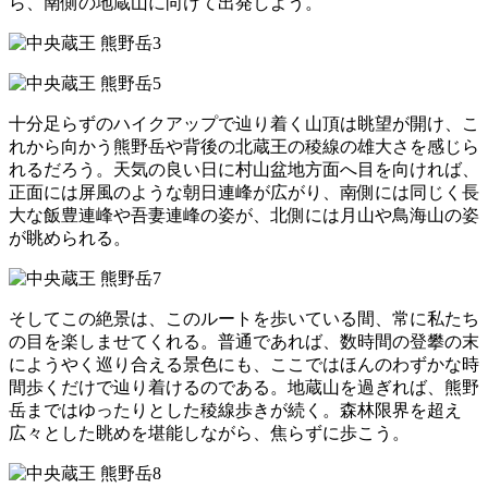
ら、南側の地蔵山に向けて出発しよう。
十分足らずのハイクアップで辿り着く山頂は眺望が開け、こ
れから向かう熊野岳や背後の北蔵王の稜線の雄大さを感じら
れるだろう。天気の良い日に村山盆地方面へ目を向ければ、
正面には屏風のような朝日連峰が広がり、南側には同じく長
大な飯豊連峰や吾妻連峰の姿が、北側には月山や鳥海山の姿
が眺められる。
そしてこの絶景は、このルートを歩いている間、常に私たち
の目を楽しませてくれる。
普通であれば、数時間の登攀の末
にようやく巡り合える景色にも、ここではほんのわずかな時
間歩くだけで辿り着けるのである。
地蔵山を過ぎれば、熊野
岳まではゆったりとした稜線歩きが続く。森林限界を超え
広々とした眺めを堪能しながら、焦らずに歩こう。