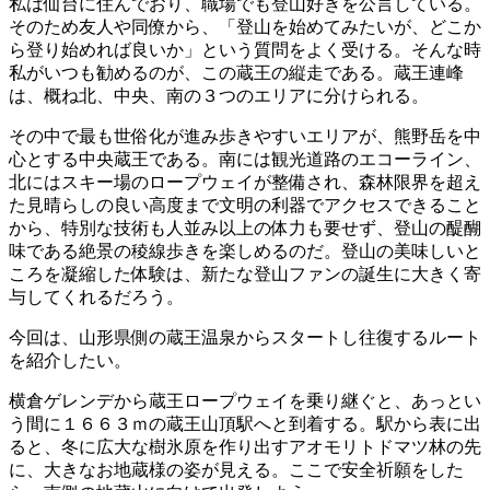
私は仙台に住んでおり、職場でも登山好きを公言している。
そのため友人や同僚から、「登山を始めてみたいが、どこか
ら登り始めれば良いか」という質問をよく受ける。そんな時
私がいつも勧めるのが、この蔵王の縦走
である。蔵王連峰
は、概ね北、中央、南の３つのエリアに分けられる。
その中で最も世俗化が進み歩きやすいエリアが、熊野岳を中
心とする中央蔵王である。南には観光道路のエコーライン、
北にはスキー場のロープウェイが整備され、森林限界を超え
た見晴らしの良い高度まで文明の利器でアクセスできること
から、特別な技術も人並み以上の体力も要せず、登山の醍醐
味である絶景の稜線歩きを楽しめるのだ。
登山の美味しいと
ころを凝縮した体験は、新たな登山ファンの誕生に大きく寄
与してくれるだろう。
今回は、
山形県側の蔵王温泉からスタートし往復するルート
を紹介
したい。
横倉ゲレンデから蔵王ロープウェイを乗り継ぐと、あっとい
う間に１６６３ｍの蔵王山頂駅へと到着する。駅から表に出
ると、冬に広大な樹氷原を作り出すアオモリトドマツ林の先
に、大きなお地蔵様の姿が見える。ここで安全祈願をした