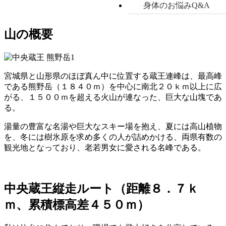
身体のお悩みQ&A
山の概要
宮城県と山形県のほぼ真ん中に位置する蔵王連峰は、最高峰
である熊野岳（１８４０ｍ）を中心に南北２０ｋｍ以上に広
がる、１５００ｍを超える火山が連なった、巨大な山塊であ
る。
湯量の豊富な名湯や巨大なスキー場を抱え、
夏には高山植物
を、冬には樹氷原を求め多くの人が詰めかける
、両県有数の
観光地となっており、老若男女に愛される名峰である。
中央蔵王縦走ルート（距離８．７ｋ
ｍ、累積標高差４５０ｍ）