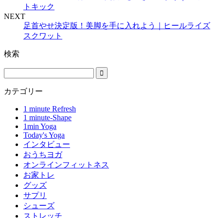
トキック
NEXT
足首やせ決定版！美脚を手に入れよう｜ヒールライズ
スクワット
検索
カテゴリー
1 minute Refresh
1 minute-Shape
1min Yoga
Today's Yoga
インタビュー
おうちヨガ
オンラインフィットネス
お家トレ
グッズ
サプリ
シューズ
ストレッチ