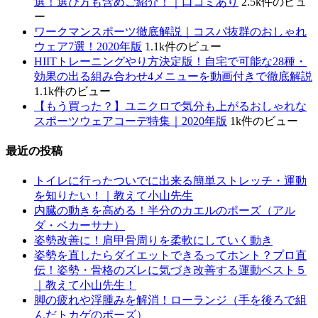
選！選び方も含めご紹介！｜口コミあり
2.5k件のビュ
ー
ワークマンスポーツ徹底解説｜コスパ抜群のおしゃれ
ウェア7選！2020年版
1.1k件のビュー
HIITトレーニングやり方決定版！自宅で可能な28種・
効果の出る組み合わせ4メニューを動画付きで徹底解説
1.1k件のビュー
【もう買った？】ユニクロで気分も上がるおしゃれな
スポーツウェアコーデ特集｜2020年版
1k件のビュー
最近の投稿
トイレに行ったついでに出来る簡単ストレッチ・運動
を知りたい！｜教えて小山先生
内臓の動きを高める！半分のカエルのポーズ（アル
ダ・ベカーサナ）
姿勢改善に！肩甲骨周りを柔軟にしていく動き
姿勢を直したらダイエットできるってホント？プロ直
伝！姿勢・骨格のズレに気づき改善する運動ベスト５
｜教えて小山先生！
脚の疲れや浮腫みを解消！ローランジ（手を後ろで組
んだトカゲのポーズ）