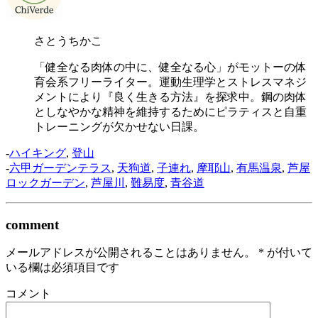
さとうちかこ
「健全なる肉体の中に、健全なる心」がモットーの体
育会系フリーライター。運動生理学とストレスマネジ
メントにより『良く生きる方法』を探求中。鋼の肉体
としなやかな精神を維持するためにピラティスと自重
トレーニングが欠かせない日課。
-
ハイキング
,
登山
-
六甲ガーデンテラス
,
天狗道
,
子連れ
,
摩耶山
,
有馬温泉
,
芦屋
ロックガーデン
,
芦屋川
,
難易度
,
青谷道
comment
メールアドレスが公開されることはありません。
*
が付いて
いる欄は必須項目です
コメント