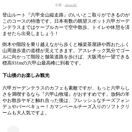
引用：
photoAC
登山ルート『六甲全山縦走路』のいいとこ取りができるのが
このコースの特徴です。
日本有数の眺望スポット六甲ガーデ
ンテラスまではケーブルカーで空中散歩、トイレや休憩を済
ませたら出発しましょう！
倒木や階段を乗り越えながら歩くと
極楽茶屋跡や西おたふく
山周遊歩道の道標
が見えてきます。アスレチック気分でゴー
ルに向かって階段と舗装道路を歩けば、大阪湾が一望できる
標高931mの六甲山最高峰に到着です。
下山後のお楽しみ観光
六甲ガーデンテラスのカフェも素敵ですが、
もっと六甲らし
さを満喫するなら『六甲山牧場』がおすすめです。
放飼の羊
やお散歩ヤギと触れ合った後は、フレッシュなチーズフォン
デュやバーベキュー！カマンベールチーズ入りのソフトクリ
ームも大人気ですよ。