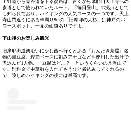
上野道から青谷道を下る復路は、古くから摩耶山天上寺への
参道として使われていたルート。「毎日登山」の拠点として
も知られており、ハイキングの人気コースの一つです。
天上
寺山門近くにある幹周り8mの「旧摩耶の大杉」は神戸のパ
ワースポット、一見の価値ありですよ。
下山後のお楽しみ観光
旧摩耶街道架沿いに少し西へ行くとある『おんたき茶屋』名
物の湯豆腐。
鰹節ベースに刻みアナゴなどを使用した出汁で
煮込んだ1人鍋、「豆腐はどこ？」というくらいの具沢山で
す。別料金で中華麺を入れてもうひと煮込みしてくれるの
で、険しめハイキングの後には最高です。