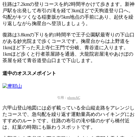
往路は7.2kmの登りコースを約2時間半かけて歩きます。
新神
戸駅を出発して布引の滝を経て3kmほどで天狗道登り口へ。
勾配がキツくなる稲妻坂が5km地点の手前にあり、起伏を繰
り返しながら掬星台へ登頂しましょう。
復路は3.8kmの下りを約1時間半で王子公園駅最寄りの下山口
がある妙光院まで歩くコースです。
掬星台からは上野道を
1kmほど下った天上寺仁王門で分岐、青谷道に入ります。
1kmほど歩くと行者茶屋跡を通過、大龍院岩屋滝やあけぼの
茶屋を経て青谷道登山口まで下山します。
道中のオススメポイント
引用：
photoAC
六甲山登山地図には必ず載っている全山縦走路をアレンジし
たコースで、急勾配を繰り返す運動量高めのハイキングにお
すすめのルートです。
往路の布引の滝や猿のかずら橋付近
は、紅葉の時期にも賑わうスポットです。