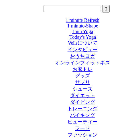
1 minute Refresh
1 minute-Shape
1min Yoga
Today's Yoga
Vellsについて
インタビュー
おうちヨガ
オンラインフィットネス
お家トレ
グッズ
サプリ
シューズ
ダイエット
ダイビング
トレーニング
ハイキング
ビューティー
フード
ファッション