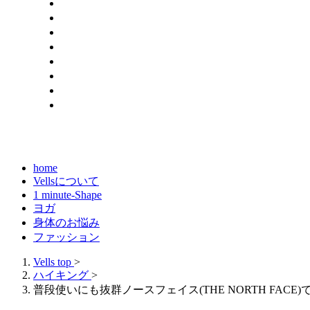
home
Vellsについて
1 minute-Shape
ヨガ
身体のお悩み
ファッション
Vells top
>
ハイキング
>
普段使いにも抜群ノースフェイス(THE NORTH FAC