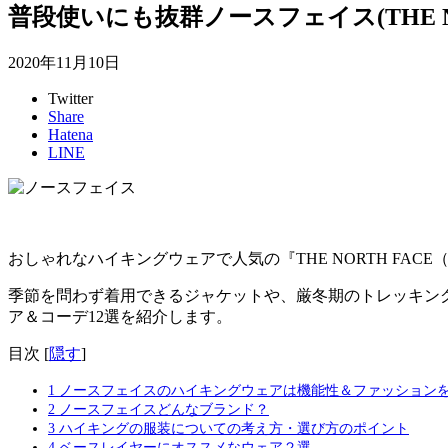
普段使いにも抜群ノースフェイス(THE N
2020年11月10日
Twitter
Share
Hatena
LINE
おしゃれなハイキングウェアで人気の『THE NORTH FA
季節を問わず着用できるジャケットや、厳冬期のトレッキン
ア＆コーデ12選
を紹介します。
目次
[
隠す
]
1
ノースフェイスのハイキングウェアは機能性＆ファッション
2
ノースフェイスどんなブランド？
3
ハイキングの服装についての考え方・選び方のポイント
4
ベースレイヤーにオススメなウェア２選