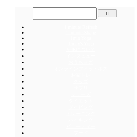
1 minute Refresh
1 minute-Shape
1min Yoga
Today's Yoga
Vellsについて
インタビュー
おうちヨガ
オンラインフィットネス
お家トレ
グッズ
サプリ
シューズ
ダイエット
ダイビング
トレーニング
ハイキング
ビューティー
フード