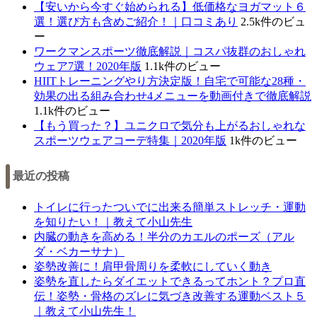
【安いから今すぐ始められる】低価格なヨガマット６
選！選び方も含めご紹介！｜口コミあり
2.5k件のビュ
ー
ワークマンスポーツ徹底解説｜コスパ抜群のおしゃれ
ウェア7選！2020年版
1.1k件のビュー
HIITトレーニングやり方決定版！自宅で可能な28種・
効果の出る組み合わせ4メニューを動画付きで徹底解説
1.1k件のビュー
【もう買った？】ユニクロで気分も上がるおしゃれな
スポーツウェアコーデ特集｜2020年版
1k件のビュー
最近の投稿
トイレに行ったついでに出来る簡単ストレッチ・運動
を知りたい！｜教えて小山先生
内臓の動きを高める！半分のカエルのポーズ（アル
ダ・ベカーサナ）
姿勢改善に！肩甲骨周りを柔軟にしていく動き
姿勢を直したらダイエットできるってホント？プロ直
伝！姿勢・骨格のズレに気づき改善する運動ベスト５
｜教えて小山先生！