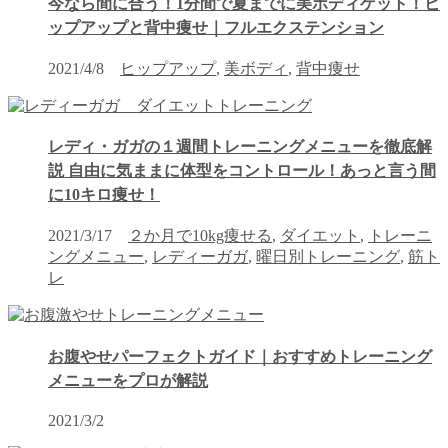
今なら間に合う！1分間で夏までに美ボディゲット！ヒ
ップアップと背中痩せ｜フルエクステンション
2021/4/8
ヒップアップ
,
美ボディ
,
背中痩せ
レディ・ガガの１週間トレーニングメニューを徹底解
説 自由に気ままに体型をコントロール！あっと言う間
に10キロ痩せ！
2021/3/17
２か月で10kg痩せる
,
ダイエット
,
トレーニ
ングメニュー
,
レディーガガ
,
曜日別トレーニング
,
筋ト
レ
お腹やせパーフェクトガイド｜おすすめトレーニング
メニューをプロが解説
2021/3/2