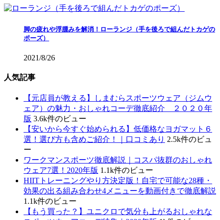
脚の疲れや浮腫みを解消！ローランジ（手を後ろで組んだトカゲの
ポーズ）
2021/8/26
人気記事
【元店員が教える︎】しまむらスポーツウェア（ジムウ
ェア）の魅力・おしゃれコーデ徹底紹介 ２０２０年
版
3.6k件のビュー
【安いから今すぐ始められる】低価格なヨガマット６
選！選び方も含めご紹介！｜口コミあり
2.5k件のビュ
ー
ワークマンスポーツ徹底解説｜コスパ抜群のおしゃれ
ウェア7選！2020年版
1.1k件のビュー
HIITトレーニングやり方決定版！自宅で可能な28種・
効果の出る組み合わせ4メニューを動画付きで徹底解説
1.1k件のビュー
【もう買った？】ユニクロで気分も上がるおしゃれな