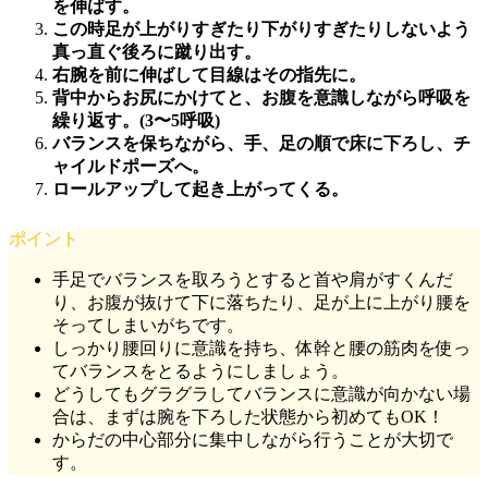
を伸ばす。
この時足が上がりすぎたり下がりすぎたりしないよう
真っ直ぐ後ろに蹴り出す。
右腕を前に伸ばして目線はその指先に。
背中からお尻にかけてと、お腹を意識しながら呼吸を
繰り返す。
(3〜5呼吸)
バランスを保ちながら、手、足の順で床に下ろし、チ
ャイルドポーズへ。
ロールアップして起き上がってくる。
ポイント
手足でバランスを取ろうとすると首や肩がすくんだ
り、お腹が抜けて下に落ちたり、足が上に上がり腰を
そってしまいがちです。
しっかり腰回りに意識を持ち、体幹と腰の筋肉を使っ
てバランスをとるようにしましょう。
どうしてもグラグラしてバランスに意識が向かない場
合は、まずは腕を下ろした状態から初めてもOK！
からだの中心部分に集中しながら行うことが大切で
す。