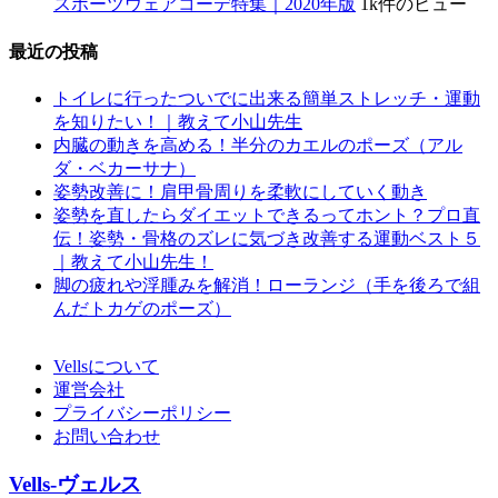
スポーツウェアコーデ特集｜2020年版
1k件のビュー
最近の投稿
トイレに行ったついでに出来る簡単ストレッチ・運動
を知りたい！｜教えて小山先生
内臓の動きを高める！半分のカエルのポーズ（アル
ダ・ベカーサナ）
姿勢改善に！肩甲骨周りを柔軟にしていく動き
姿勢を直したらダイエットできるってホント？プロ直
伝！姿勢・骨格のズレに気づき改善する運動ベスト５
｜教えて小山先生！
脚の疲れや浮腫みを解消！ローランジ（手を後ろで組
んだトカゲのポーズ）
Vellsについて
運営会社
プライバシーポリシー
お問い合わせ
Vells-ヴェルス