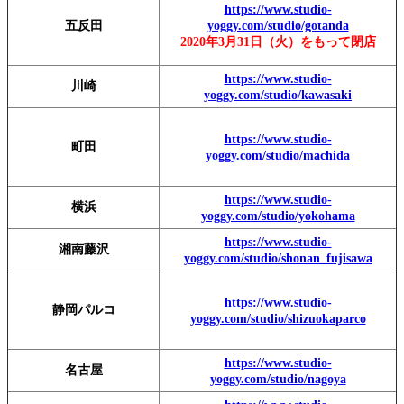
https://www.studio-
五反田
yoggy.com/studio/gotanda
2020年3月31日（火）をもって閉店
https://www.studio-
川崎
yoggy.com/studio/kawasaki
https://www.studio-
町田
yoggy.com/studio/machida
https://www.studio-
横浜
yoggy.com/studio/yokohama
https://www.studio-
湘南藤沢
yoggy.com/studio/shonan_fujisawa
https://www.studio-
静岡パルコ
yoggy.com/studio/shizuokaparco
https://www.studio-
名古屋
yoggy.com/studio/nagoya