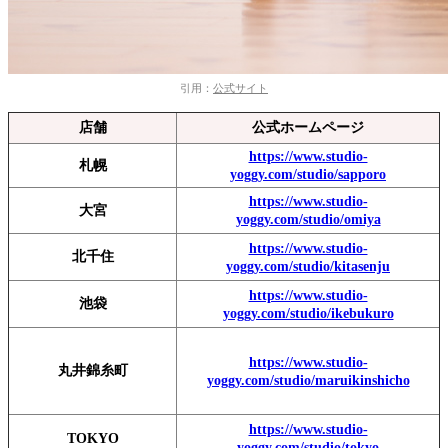
引用：
公式サイト
店舗
公式ホームページ
https://www.studio-
札幌
yoggy.com/studio/sapporo
https://www.studio-
大宮
yoggy.com/studio/omiya
https://www.studio-
北千住
yoggy.com/studio/kitasenju
https://www.studio-
池袋
yoggy.com/studio/ikebukuro
https://www.studio-
丸井錦糸町
yoggy.com/studio/maruikinshicho
https://www.studio-
TOKYO
yoggy.com/studio/tokyo