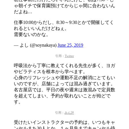
ゃ朝イチで保育園預けてからじゃ間に合わないん
だよね…
仕事10:00からだし、8:30～9:30とかで開催してく
れるといいんだけどねぇ。
需要ないのかな。
— よし (@soynakaya)
June 25, 2019
引用：
Twitter
呼吸法から丁寧に教えてくれる先生が多く、ヨガ
やピラティスを根本から学べます。
心身のリフレッシュや運動不足の解消にとてもい
いのですが、店舗によっては混み過ぎています。
名古屋店では、平日の夜や週末は激混みで定員数
を超えてしまい、予約が取れないことが殆どで
す。
引用：
みん評
受けたいインストラクターの予約は、いつもキャ
ンセルまち30人とか、１ヶ月先までキャンセル待