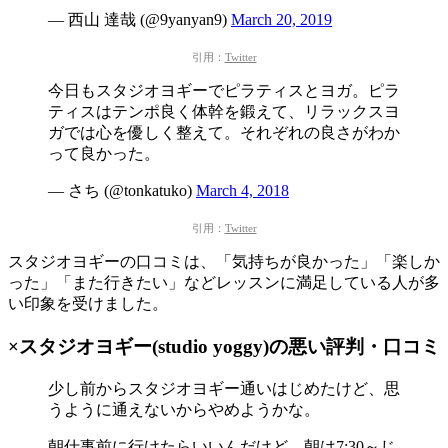
— 西山 達哉 (@9yanyan9)
March 20, 2019
引用：
Twitter
今日もスタジオヨギーでピラティスとヨガ。ピラ
ティスはテンポ良く体幹を鍛えて、リラックスヨ
ガでは心を優しく整えて。それぞれの良さがわか
って良かった。
— さち (@tonkatuko)
March 4, 2018
引用：
Twitter
スタジオヨギーの口コミは、「気持ちが良かった」「楽しか
った」「また行きたい」などレッスンに満足している人が多
い印象を受けました。
×スタジオヨギー(studio yoggy)の悪い評判・口コミ
少し前からスタジオヨギー通いはじめたけど、思
うように通えないからやめようかな。
朝仕事前に行けたらいいんだけど、朝は7:30～じ