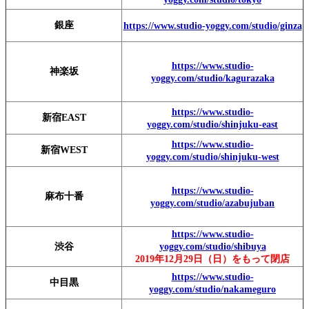
銀座
https://www.studio-yoggy.com/studio/ginza
https://www.studio-
神楽坂
yoggy.com/studio/kagurazaka
https://www.studio-
新宿EAST
yoggy.com/studio/shinjuku-east
https://www.studio-
新宿WEST
yoggy.com/studio/shinjuku-west
https://www.studio-
麻布十番
yoggy.com/studio/azabujuban
https://www.studio-
渋谷
yoggy.com/studio/shibuya
2019年12月29日（日）をもって閉店
https://www.studio-
中目黒
yoggy.com/studio/nakameguro