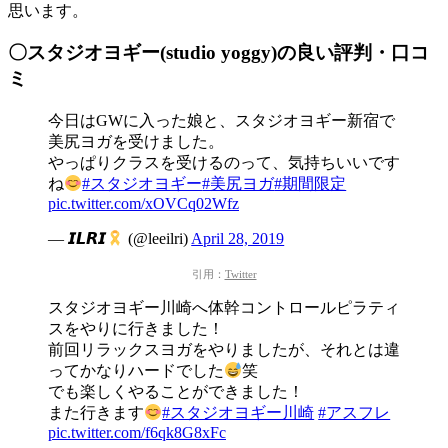
思います。
〇スタジオヨギー(studio yoggy)の良い評判・口コ
ミ
今日はGWに入った娘と、スタジオヨギー新宿で
美尻ヨガを受けました。
やっぱりクラスを受けるのって、気持ちいいです
ね
#スタジオヨギー
#美尻ヨガ
#期間限定
pic.twitter.com/xOVCq02Wfz
— 𝙄𝙇𝙍𝙄
(@leeilri)
April 28, 2019
引用：
Twitter
スタジオヨギー川崎へ体幹コントロールピラティ
スをやりに行きました！
前回リラックスヨガをやりましたが、それとは違
ってかなりハードでした
笑
でも楽しくやることができました！
また行きます
#スタジオヨギー川崎
#アスフレ
pic.twitter.com/f6qk8G8xFc