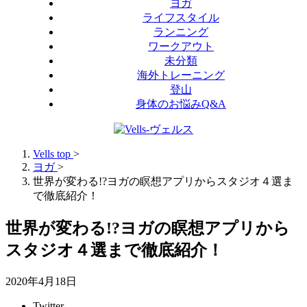
ヨガ
ライフスタイル
ランニング
ワークアウト
未分類
海外トレーニング
登山
身体のお悩みQ&A
Vells top
>
ヨガ
>
世界が変わる!?ヨガの瞑想アプリからスタジオ４選ま
で徹底紹介！
世界が変わる!?ヨガの瞑想アプリから
スタジオ４選まで徹底紹介！
2020年4月18日
Twitter