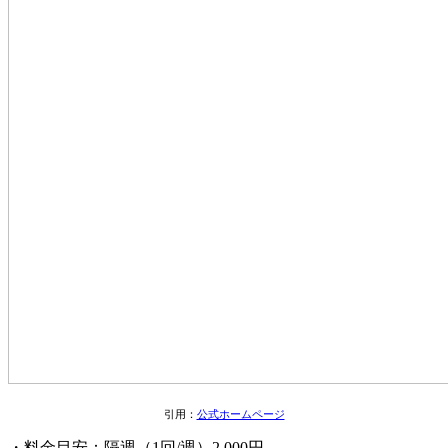
引用：
公式ホームページ
・料金目安：隔週（1回/週）2,000円