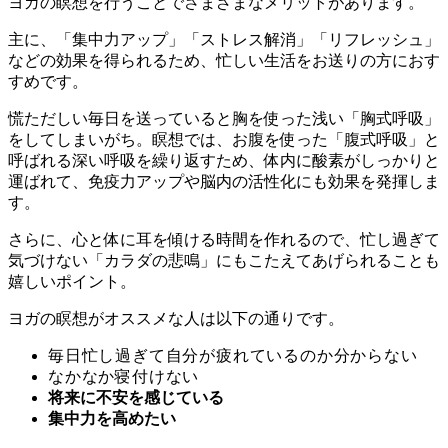
ヨガの瞑想を行うことでさまざまなメリットがあります。
主に、
「集中力アップ」「ストレス解消」「リフレッシュ」
などの効果を得られる
ため、忙しい生活をお送りの方におす
すめです。
慌ただしい毎日を送っていると胸を使った浅い「胸式呼吸」
をしてしまいがち。瞑想では、お腹を使った「腹式呼吸」と
呼ばれる深い呼吸を繰り返すため、
体内に酸素がしっかりと
運ばれて、免疫力アップや脳内の活性化にも
効果を発揮しま
す。
さらに、心と体に耳を傾ける時間を作れるので、忙し過ぎて
気づけない「カラダの悲鳴」にもこたえてあげられることも
嬉しいポイント。
ヨガの瞑想がオススメな人は以下の通りです。
毎日忙し過ぎて自分が疲れているのか分からない
なかなか寝付けない
将来に不安を感じている
集中力を高めたい