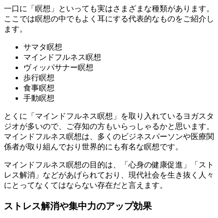
一口に「瞑想」といっても実はさまざまな種類があります。
ここでは瞑想の中でもよく耳にする代表的なものをご紹介し
ます。
サマタ瞑想
マインドフルネス瞑想
ヴィッパサナー瞑想
歩行瞑想
食事瞑想
手動瞑想
とくに「マインドフルネス瞑想」を取り入れているヨガスタ
ジオが多いので、ご存知の方もいらっしゃるかと思います。
マインドフルネス瞑想は、多くのビジネスパーソンや医療関
係者が取り組んでおり世界的にも有名な瞑想
です。
マインドフルネス瞑想の目的は、
「心身の健康促進」「スト
レス解消」などがあげられており、現代社会を生き抜く人々
にとってなくてはならない存在
だと言えます。
ストレス解消や集中力のアップ効果