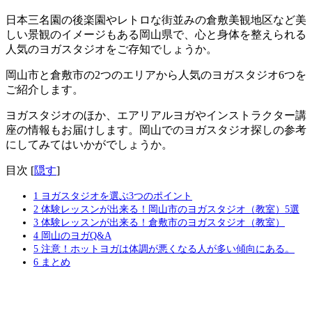
日本三名園の後楽園やレトロな街並みの倉敷美観地区など美
しい景観のイメージもある岡山県で、心と身体を整えられる
人気のヨガスタジオをご存知でしょうか。
岡山市と倉敷市の2つのエリアから人気のヨガスタジオ6つを
ご紹介
します。
ヨガスタジオのほか、
エアリアルヨガやインストラクター講
座の情報もお届け
します。岡山でのヨガスタジオ探しの参考
にしてみてはいかがでしょうか。
目次
[
隠す
]
1
ヨガスタジオを選ぶ3つのポイント
2
体験レッスンが出来る！岡山市のヨガスタジオ（教室）5選
3
体験レッスンが出来る！倉敷市のヨガスタジオ（教室）
4
岡山のヨガQ&A
5
注意！ホットヨガは体調が悪くなる人が多い傾向にある。
6
まとめ