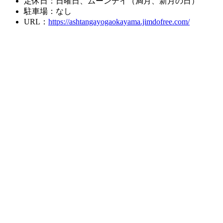
定休日：日曜日、ムーンデイ（満月、新月の日）
駐車場：なし
URL：
https://ashtangayogaokayama.jimdofree.com/