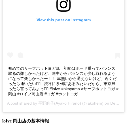
View this post on Instagram
初めてのサーフホットヨガ🏄‍♀️ . 初めはボード乗ってバランス
取るの難しかったけど、途中からバランスが少し取れるよう
になって楽しかったー！！ 車無いから通えないけど、近くだ
ったら通いたい👯‍♀️ . 渋谷に系列店あるみたいだから、東京帰
ったら言ってみよっ🙋‍♀️ #loive #okayama #サーフホットヨガ #
岡山 #ロイブ岡山店 #ヨガ #ホットヨガ
A post shared by
平野絢子(Ayako Hirano)
(@akohem) on
Dec 8, 2018 at 6:53am PST
loIve 岡山店の基本情報