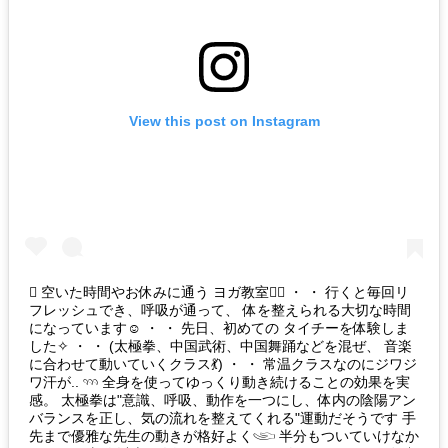
View this post on Instagram
 空いた時間やお休みに通う ヨガ教室🧘‍♀️ ・ ・ 行くと毎回リ
フレッシュでき、呼吸が通って、 体を整えられる大切な時間
になっています☺︎ ・ ・ 先日、初めての タイチーを体験しま
した✧ ・ ・ (太極拳、中国武術、中国舞踊などを混ぜ、 音楽
に合わせて動いていくクラス💃) ・ ・ 常温クラスなのにジワジ
ワ汗が.. 𓄺 全身を使ってゆっくり動き続けることの効果を実
感。 太極拳は"意識、呼吸、動作を一つにし、体内の陰陽アン
バランスを正し、気の流れを整えてくれる"運動だそうです 手
先まで優雅な先生の動きが格好よく𓂩 半分もついていけなか