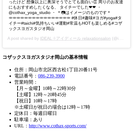
ったけど 想像以上に奥深そうでとても面白い👏 周りのお友達
にもおすすめしたくなる、 タイチーでした❤︎❤︎ ・
@cothax_yoga_studio ・ ＊📷はイメージのものです＊
𓎂𓎂𓎂𓎂𓎂𓎂𓎂𓎂𓎂𓎂𓎂𓎂𓎂𓎂𓎂𓎂 #休日#趣味#ヨガ#yoga#タ
イチー#taichi#気持ちいい#運動#常温もHOTも楽しめる#コザ
ックスヨガスタジオ岡山
A post shared by
IDEAL 𓇬アイディール relaxationsalon
(@i.deal___) on
コザックスヨガスタジオ岡山の基本情報
住所：岡山市北区西古松1丁目20番11号
電話番号：
086-239-3900
営業時間：
【月～金曜】10時～22時30分
【土曜】12時～20時45分
【祝日】10時～17時
※土曜日が祝日の場合は12時～17時
定休日：毎週日曜日
駐車場：あり
URL：
http://www.cothax-sports.com/