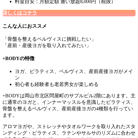
料金目安：月額定額 通い放題8,000円（税抜）
詳しくはコチラ
こんな人におススメ
「骨盤を整えるペルヴィスに挑戦したい」
「産前・産後ヨガを取り入れてみたい」
+BODYの特徴
ヨガ、ピラティス、ペルヴィス、産前産後ヨガ
がメイ
ン
初心者も経験者も老若男女が楽しめる
+BODYは岡山市北区問屋町のサプルビル2階にあります。主
に
通常のヨガと、
インナーマッスルを意識したピラティス、
骨盤を整えるペルヴィス、産前産後ヨガの4種類
を行ってい
ます。
アロマヨガ
や、ストレッチやタオルワークを取り入れた
スタ
ンディング・ピラティス
、ラテンやサルサのリズムに合わせ