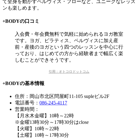
て全身を動かす
ペルヴィス・フロー
など、ユニークなレッス
ンも楽しめます。
+BODYの口コミ
入会費・年会費無料で気軽に始められるヨガ教室
です。ヨガ、ピラティス、ペルヴィスに加え産
前・産後のヨガという四つのレッスンを中心に行
っており、はじめての方から経験者まで幅広く楽
しむことができそうです。
引用：オトコロドットコム
+BODYの基本情報
住所：岡山市北区問屋町11-105 supleビル2F
電話番号：
086-245-4117
営業時間：
【月水木金曜】10時～22時
※金曜13時30分～17時30分はclose
【火曜】10時～22時
【土曜】10時～17時30分