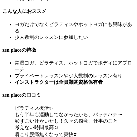
こんな人におススメ
ヨガだけでなく
ピラティスやホットヨガにも興味があ
る
少人数制のレッスンに参加したい
zen placeの特徴
常温ヨガ、ピラティス、ホットヨガでボディにアプロ
ーチ
プライベートレッスンや
少人数制のレッスン有り
インストラクターは全員難関資格保有者
zen placeの口コミ
ピラティス復活✨
もう半年も運動してなかったから、バッテバテ〜
😣すごい汗かいたし！久々の感覚。仕事のこと
考えない時間最高☺️
肩こり腰痛無くなって爽快❣️