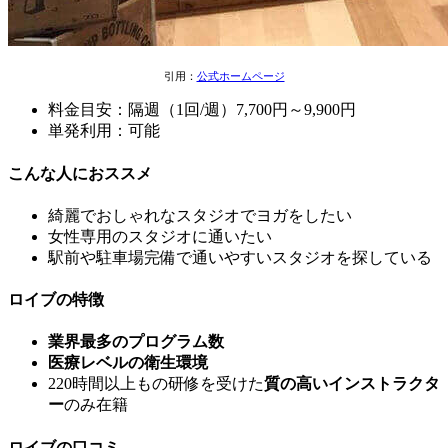
引用：
公式ホームページ
料金目安：隔週（1回/週）7,700円～9,900円
単発利用：可能
こんな人におススメ
綺麗でおしゃれなスタジオでヨガをしたい
女性専用のスタジオ
に通いたい
駅前や駐車場完備で通いやすいスタジオを探している
ロイブの特徴
業界最多のプログラム数
医療レベルの衛生環境
220時間以上もの研修を受けた
質の高いインストラクタ
ー
のみ在籍
ロイブの口コミ