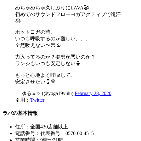
めちゃめちゃ久しぶりにLAVA🥰
初めてのサウンドフローヨガアクティブで滝汗
😂
ホットヨガの時、
いつも呼吸するのが難しい、、、
全然吸えない〜😳💦
力入ってるのか？姿勢が悪いのか？
ランジもいつも安定しない🤷
もっと心地よく呼吸して、
安定させたい🙄💭
— ゆる🧘✨ (@yoga19yulu)
February 28, 2020
引用：
Twitter
ラバの基本情報
住所：全国430店舗以上
電話番号：代表番号 0570-00-4515
営業時間：9時〜21時