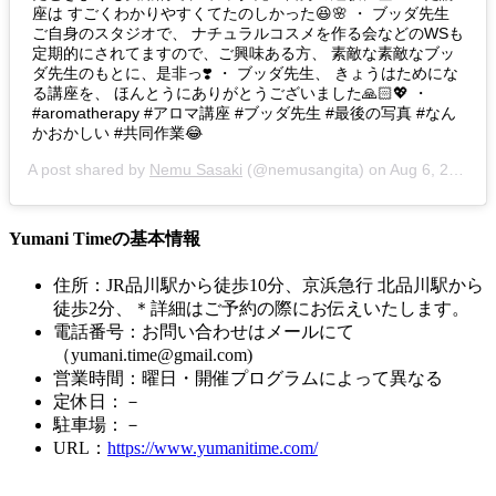
座は すごくわかりやすくてたのしかった😆🌸 ・ ブッダ先生
ご自身のスタジオで、 ナチュラルコスメを作る会などのWSも
定期的にされてますので、ご興味ある方、 素敵な素敵なブッ
ダ先生のもとに、是非っ❣️ ・ ブッダ先生、 きょうはためにな
る講座を、 ほんとうにありがとうございました🙏🏻💖 ・
#aromatherapy #アロマ講座 #ブッダ先生 #最後の写真 #なん
かおかしい #共同作業😂
A post shared by
Nemu Sasaki
(@nemusangita) on
Aug 6, 2020 at 4:51am PDT
Yumani Timeの基本情報
住所：JR品川駅から徒歩10分、京浜急行 北品川駅から
徒歩2分、＊詳細はご予約の際にお伝えいたします。
電話番号：お問い合わせはメールにて
（yumani.time@gmail.com)
営業時間：曜日・開催プログラムによって異なる
定休日：－
駐車場：－
URL：
https://www.yumanitime.com/