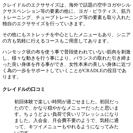
クレイドルのエクササイズは、海外で話題の空中ヨガやシル
クサスペンション等の要素の他に、ヨガ・ピラティス、筋力
トレーニング、チューブトレーニング等の要素も取り入れた
独自のエクササイズを行っていきます。
その他にもストレッチを中心としたメニューもあり、シニア
の方も気軽に行えるコースもご用意してあります。
ハンモック状の布を使う事で普段使われていない筋肉を刺激
し、様々な動きを行う事により、バランスの取れた引き締ま
った良い身体を作る事ができ、女性本来の美しい身体に近づ
く為の一歩をサポートしていくことがCRADLEの役目であ
ります。
クレイドルの口コミ
初回体験で楽しい時間が過ごせました。初回だっ
たので、かなり穏やかなメニューだったと思いま
す。ちょうどよい負荷で良いリフレッシュになり
ました。入会金、月会費不要のようで、気軽に通
って、キツイメニューもやれるようになってみた
いです。