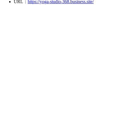
URL：
https://yoga-studio-368.business.site/