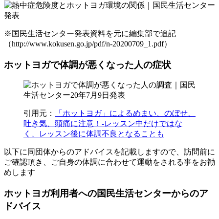
※国民生活センター発表資料を元に編集部で追記
（http://www.kokusen.go.jp/pdf/n-20200709_1.pdf）
ホットヨガで体調が悪くなった人の症状
引用元：
「ホットヨガ」によるめまい、のぼせ、
吐き気、頭痛に注意！-レッスン中だけではな
く、レッスン後に体調不良となることも
以下に同団体からのアドバイスを記載しますので、訪問前に
ご確認頂き、
ご自身の体調に合わせて運動をされる事をお勧
め
します
ホットヨガ利用者への国民生活センターからのア
ドバイス