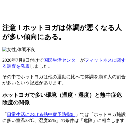
注意！ホットヨガは体調が悪くなる人
が多い傾向にある。
2020年7月9日付けで
国民生活センター
が
フィットネスに関す
る調査を発表
しました。
その中で
ホットヨガは他の運動に比べて体調を崩す人の割合
が多い
という記述があります。
ホットヨガで多い環境（温度・湿度）と熱中症危
険度の関係
「
日常生活における熱中症予防指針
」では
「ホットヨガ施設
に多い室温38℃、湿度65%」の条件は「危険」に相当
します