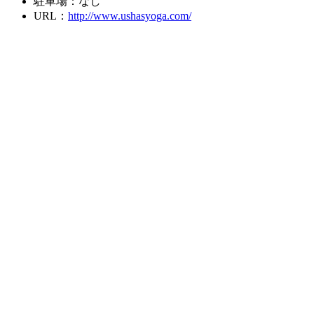
駐車場：なし
URL：
http://www.ushasyoga.com/