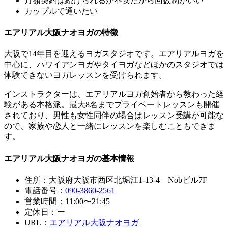
月額契約は続けられるか不安だから回数制がいい
カップルで通いたい
エアリアル大阪ナオヨガの特徴
大阪で14年目を迎えるヨガスタジオです。エアリアルヨガを
中心に、ハワイアンヨガやタイヨガなど
ほかのスタジオでは
体験できないヨガレッスンを受けられます
。
インストラクターは、エアリアルヨガ創始者から教わった経
験がある本格派
。最大8名までプライベートレッスンも開催
されており、男性も女性同伴の場合はレッスン受講が可能な
ので、
家族や恋人と一緒にレッスンを楽しむこともできま
す
。
エアリアル大阪ナオヨガの基本情報
住所：大阪府大阪市西区北堀江1-13-4 Nobビル7F
電話番号：
090-3860-2561
営業時間：11:00〜21:45
定休日：ー
URL：
エアリアル大阪ナオヨガ