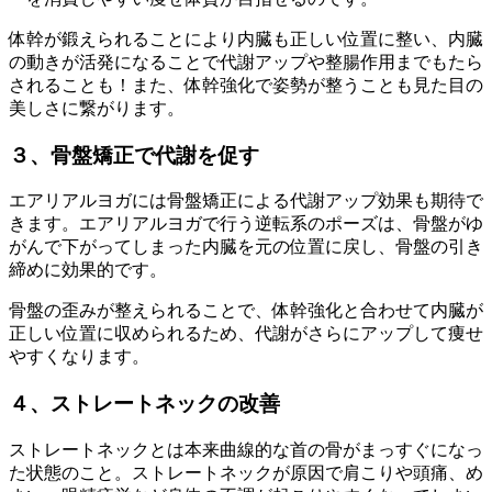
体幹が鍛えられることにより内臓も正しい位置に整い、内臓
の動きが活発になることで
代謝アップや整腸作用までもたら
される
ことも！また、
体幹強化で姿勢が整うことも見た目の
美しさに繋がります
。
３、骨盤矯正で代謝を促す
エアリアルヨガには骨盤矯正による代謝アップ効果も期待で
きます。エアリアルヨガで行う逆転系のポーズは、骨盤がゆ
がんで下がってしまった内臓を元の位置に戻し、
骨盤の引き
締めに効果的
です。
骨盤の歪みが整えられることで、体幹強化と合わせて内臓が
正しい位置に収められるため、
代謝がさらにアップして痩せ
やすくなります
。
４、ストレートネックの改善
ストレートネックとは本来曲線的な首の骨がまっすぐになっ
た状態のこと。ストレートネックが原因で肩こりや頭痛、め