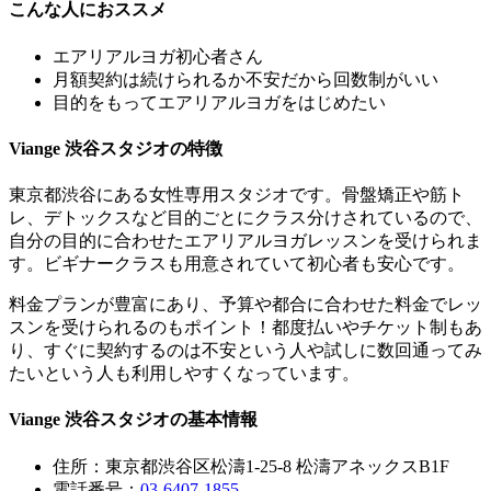
こんな人におススメ
エアリアルヨガ初心者さん
月額契約は続けられるか不安だから回数制がいい
目的をもってエアリアルヨガをはじめたい
Viange 渋谷スタジオの特徴
東京都渋谷にある女性専用スタジオです。
骨盤矯正や筋ト
レ、デトックスなど目的ごとにクラス分けされている
ので、
自分の
目的に合わせたエアリアルヨガレッスンを受けられま
す
。ビギナークラスも用意されていて初心者も安心です。
料金プランが豊富にあり、予算や都合に合わせた料金でレッ
スンを受けられるのもポイント
！都度払いやチケット制もあ
り、すぐに契約するのは不安という人や試しに数回通ってみ
たいという人も利用しやすくなっています。
Viange 渋谷スタジオの基本情報
住所：東京都渋谷区松濤1-25-8 松濤アネックスB1F
電話番号：
03-6407-1855