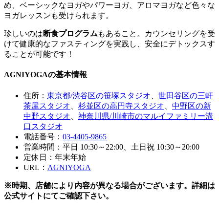
め、
ベーシックなヨガやパワーヨガ、アロマヨガなど色々な
ヨガレッスンも受けられます
。
珍しいのは
断食プログラム
もある
こと。カウンセリングを受
けて健康的なファスティングを実践し、安全にデトックスす
ることが可能です！
AGNIYOGAの基本情報
住所：
東京都/渋谷区の笹塚スタジオ
、
世田谷区の三軒
茶屋スタジオ
、
杉並区の高円寺スタジオ
、
中野区の新
中野スタジオ
、
神奈川県/川崎市のマルイファミリー溝
口スタジオ
電話番号：
03-4405-9865
営業時間：平日 10:30～22:00、土日祝 10:30～20:00
定休日：年末年始
URL：
AGNIYOGA
※時期、店舗により内容が異なる場合がございます。詳細は
公式サイトにてご確認下さい。