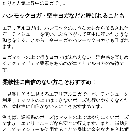
たりと人気上昇中のヨガです。
ハンモックヨガ・空中ヨガなどと呼ばれることも
エアリアルヨガは、ハンモックのような
天井から吊るされた
布「ティシュー」を使い、ぶら下がって空中に浮いたような
動きをする
ことから、空中ヨガやハンモックヨガとも呼ばれ
ます。
ヨガマットの上で行うヨガでは味わえない、浮遊感を楽しめ
る
アクティビティ要素もあるのがエアリアルヨガの特徴
で
す。
柔軟性に自信のない方こそおすすめ！
一見難しそうに見えるエアリアルヨガですが、ティシューを
利用してマットの上ではできない
ポーズも行いやすくなるた
め、柔軟性に自信がない人にこそおすすめ
です。
例えば、逆転系のポーズはマットの上ではやりにくいポーズ
ですが、エアリアルヨガなら安全に行えます。また、補助具
としてティシューを使用することで身体に
余分な力を入れず