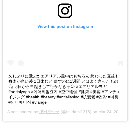
View this post on Instagram
久しぶりに飛ぶ❣️ エアリアル最中はもちろん 終わった直後も
身体が痛い🤣 1日休むと 戻すのに1週間 とはよく言ったもの
🤔 明日から早起きして行かなきゃ😊 #エアリアルヨガ
#aerialyoga #에어리얼요가 #空中瑜伽 #健康 #美容 #アンチエ
イジング #health #beauty #antialiasing #抗衰老 #건강 #미용
#안티에이징 #viange
A post shared by
津田三七子
(@tsudami1218) on
Mar 24, 2020 at 12:19am PDT