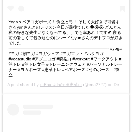
Yoga.x ペアヨガポーズ！ 倒立と弓！ そして大好きで可愛す
ぎるyunさんとのレッスン今日が最後でした😭😭😭 どんどん
私の好きな先生いなくなってる、、でも幸あれ！です💕 寝る
前の優しくて包み込むのにハードなyunさんのデトフロが好き
でした！
————————————————————————- #yoga
#ヨガ #朝ヨガ #ヨガウェア #ヨガマット #ハタヨガ
#yogastudio #アグニヨガ #瞬発力 #workout #ワークアウト #
筋トレ #筋トレ女子 #トレーニングウェア #パーソナルトレー
ナー #ヨガポーズ #恵菜トレ #ペアポーズ #弓のポーズ #倒
立
A post shared by
🍊Ena Uda/宇田恵菜🍊
(@ena2727) on
Dec 11, 2019 at 5:44am PST