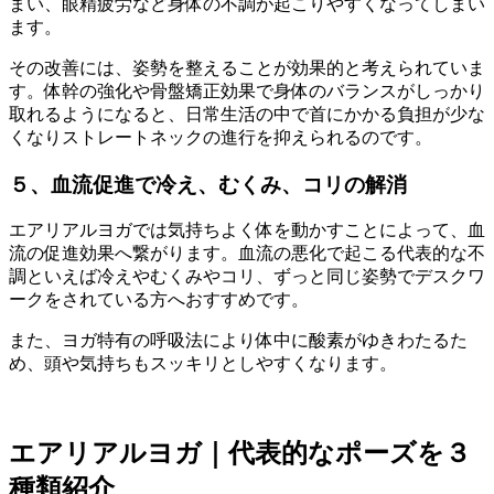
まい、眼精疲労など身体の不調が起こりやすくなってしまい
ます。
その改善には、姿勢を整えることが効果的と考えられていま
す。体幹の強化や骨盤矯正効果で身体のバランスがしっかり
取れるようになると、
日常生活の中で首にかかる負担が少な
くなりストレートネックの進行を抑えられる
のです。
５、血流促進で冷え、むくみ、コリの解消
エアリアルヨガでは気持ちよく体を動かすことによって、血
流の促進効果へ繋がります。血流の悪化で起こる代表的な不
調といえば冷えやむくみやコリ、ずっと同じ姿勢で
デスクワ
ークをされている方へおすすめ
です。
また、ヨガ特有の呼吸法により体中に酸素がゆきわたるた
め、頭や気持ちもスッキリとしやすくなります。
エアリアルヨガ｜代表的なポーズを３
種類紹介