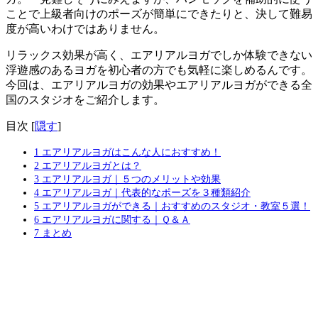
ことで上級者向けのポーズが簡単にできたりと、
決して難易
度が高いわけではありません
。
リラックス効果が高く、エアリアルヨガでしか体験できない
浮遊感のあるヨガを初心者の方でも気軽に楽しめる
んです。
今回は、
エアリアルヨガの効果やエアリアルヨガができる全
国のスタジオをご紹介
します。
目次
[
隠す
]
1
エアリアルヨガはこんな人におすすめ！
2
エアリアルヨガとは？
3
エアリアルヨガ｜５つのメリットや効果
4
エアリアルヨガ｜代表的なポーズを３種類紹介
5
エアリアルヨガができる｜おすすめのスタジオ・教室５選！
6
エアリアルヨガに関する｜Ｑ＆Ａ
7
まとめ