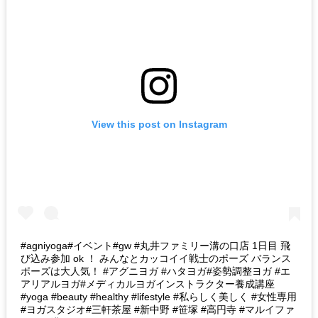
View this post on Instagram
#agniyoga#イベント#gw #丸井ファミリー溝の口店 1日目 飛
び込み参加 ok ！ みんなとカッコイイ戦士のポーズ バランス
ポーズは大人気！ #アグニヨガ #ハタヨガ#姿勢調整ヨガ #エ
アリアルヨガ#メディカルヨガインストラクター養成講座
#yoga #beauty #healthy #lifestyle #私らしく美しく #女性専用
#ヨガスタジオ#三軒茶屋 #新中野 #笹塚 #高円寺 #マルイファ