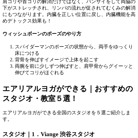
肩コリや首コリの解消
だけではなく、バンザイをして両脇の
下がストレッチされ、リンパの流れが促されて
むくみの解消
にもつながります。内臓を正しい位置に戻し、
内臓機能を高
めデトックス効果
も！
ウィッシュボーンのポーズのやり方
スパイダーマンのポーズの状態から、両手をゆっくり
床につける
背骨を伸ばすイメージで上体を起こす
両腕を前に少しずつ伸ばすと、肩甲骨からグイーッと
伸びてコリがほぐれる
エアリアルヨガができる｜おすすめの
スタジオ・教室５選！
エアリアルヨガができる全国のスタジオを５選ご紹介しま
す。
スタジオ｜1．Viange 渋谷スタジオ