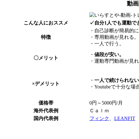
動画
こんな人におススメ
✓自分1人でも運動で
・自己診断が簡易的に
特徴
・専用動画が見れる。
・一人で行う。
・
値段が安い。
〇メリット
・運動専門動画が見れ
・
一人で続けられない
×デメリット
・Youtubeで十分な
価格帯
0円～5000円/月
海外代表例
Ｃａｌｍ
国内代表例
フィンク
、
LEANFIT