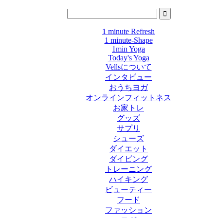
1 minute Refresh
1 minute-Shape
1min Yoga
Today's Yoga
Vellsについて
インタビュー
おうちヨガ
オンラインフィットネス
お家トレ
グッズ
サプリ
シューズ
ダイエット
ダイビング
トレーニング
ハイキング
ビューティー
フード
ファッション