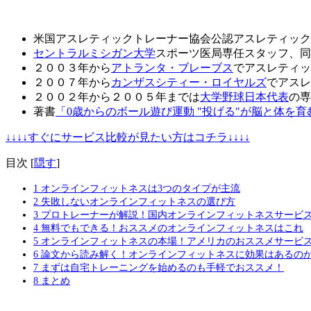
米国アスレティックトレーナー協会公認アスレティック
セントラルミシガン大学
スポーツ医局専任スタッフ、同
２００３年から
アトランタ・ブレーブス
でアスレティッ
２００７年から
カンザスシティー・ロイヤルズ
でアスレ
２００２年から２００５年までは
大学野球日本代表
の専
著書
「0歳からのボール遊び運動 "投げる"が脳と体を育
↓↓↓↓すぐにサービス比較が見たい方はコチラ↓↓↓↓
目次
[
隠す
]
1
オンラインフィットネスは3つのタイプが主流
2
失敗しないオンラインフィットネスの選び方
3
プロトレーナーが解説！国内オンラインフィットネスサービス
4
無料でもできる！おススメのオンラインフィットネスはこれ
5
オンラインフィットネスの本場！アメリカのおススメサービ
6
論文から読み解く！オンラインフィットネスに効果はあるの
7
まずは自宅トレーニングを始めるのも手軽でおススメ！
8
まとめ