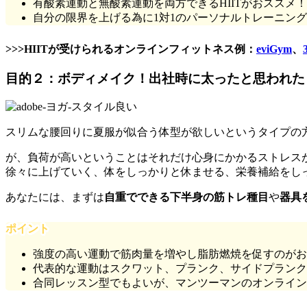
有酸素運動と無酸素運動を両方できるHIITがおススメ！
自分の限界を上げる為に1対1のパーソナルトレーニン
>>>HIITが受けられるオンラインフィットネス例：
eviGym
、
3
目的２
：ボディメイク！出社時に太ったと思われた
スリムな腰回りに夏服が似合う体型が欲しいというタイプの
が、負荷が高いということはそれだけ心身にかかるストレス
徐々に上げていく、体をしっかりと休ませる、栄養補給をし
あなたには、まずは
自重でできる下半身の筋トレ種目
や
器具
ポイント
強度の高い運動で筋肉量を増やし脂肪燃焼を促すのがお
代表的な運動はスクワット、プランク、サイドプランク
合同レッスン型でもよいが、マンツーマンのオンライン