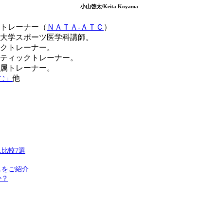
小山啓太/Keita Koyama
トレーナー（
ＮＡＴＡ‐ＡＴＣ
）
大学スポーツ医学科講師。
クトレーナー。
ティックトレーナー。
属トレーナー。
む」
他
比較7選
スをご紹介
か？