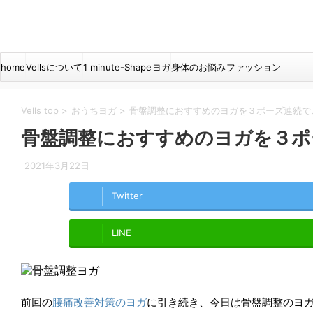
home
Vellsについて
1 minute-Shape
ヨガ
身体のお悩み
ファッション
Vells top
>
おうちヨガ
>
骨盤調整におすすめのヨガを３ポーズ連続で
骨盤調整におすすめのヨガを３ポ
2021年3月22日
Twitter
LINE
前回の
腰痛改善対策のヨガ
に引き続き、今日は骨盤調整のヨ