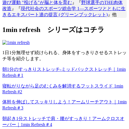
遊び運動 "投げる"が脳と体を育む
』『
野球選手のTHE肉体
改造
』『
現代社会のスポーツ総合学 1―スポーツとともに生
きるエキスパート達の提言 (グリーンブックレット)
』他
1min refresh シリーズはコチラ
1日1分無理せず続けられる、身体をすっきりさせるストレッ
チ等を紹介します。
朝1分のすっきりストレッチ-ミッドバックストレッチ｜1min
Refresh＃1
寝転がりながら足のむくみを解消するフットスライド 1min
Refresh #2
体幹を伸ばしてスッキリしよう！アームリーチアウト｜1min
Refresh＃3
朝起き1分ストレッチで肩・腰がすっきり！アームクロスオ
ーバー｜1min Refresh＃4