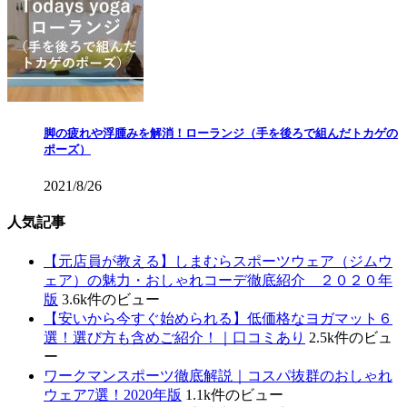
脚の疲れや浮腫みを解消！ローランジ（手を後ろで組んだトカゲの
ポーズ）
2021/8/26
人気記事
【元店員が教える︎】しまむらスポーツウェア（ジムウ
ェア）の魅力・おしゃれコーデ徹底紹介 ２０２０年
版
3.6k件のビュー
【安いから今すぐ始められる】低価格なヨガマット６
選！選び方も含めご紹介！｜口コミあり
2.5k件のビュ
ー
ワークマンスポーツ徹底解説｜コスパ抜群のおしゃれ
ウェア7選！2020年版
1.1k件のビュー