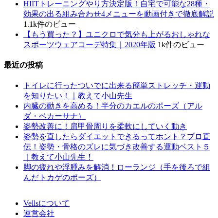
HIITトレーニングやり方決定版！自宅で可能な28種・
効果の出る組み合わせ4メニューを動画付きで徹底解説
1.1k件のビュー
【もう買った？】ユニクロで気分も上がるおしゃれな
スポーツウェアコーデ特集｜2020年版
1k件のビュー
最近の投稿
トイレに行ったついでに出来る簡単ストレッチ・運動
を知りたい！｜教えて小山先生
内臓の動きを高める！半分のカエルのポーズ（アル
ダ・ベカーサナ）
姿勢改善に！肩甲骨周りを柔軟にしていく動き
姿勢を直したらダイエットできるってホント？プロ直
伝！姿勢・骨格のズレに気づき改善する運動ベスト５
｜教えて小山先生！
脚の疲れや浮腫みを解消！ローランジ（手を後ろで組
んだトカゲのポーズ）
Vellsについて
運営会社