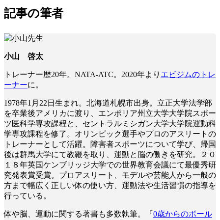
記事の筆者
小山 啓太
トレーナー歴20年。NATA-ATC。2020年より
エビジムのトレ
ーナー
に。
1978年1月22日生まれ。北海道札幌市出身。立正大学法学部
を卒業後アメリカに渡り、エンポリア州立大学大学院スポー
ツ医科学専攻課程と、セントラルミシガン大学大学院運動科
学専攻課程を修了。オリンピック選手やプロのアスリートの
トレーナーとして活躍。障害者スポーツについて学び、帰国
後は群馬大学にて教鞭を取り、運動と脳の働きを研究。２０
１８年英国ケンブリッジ大学での世界教育会議にて最優秀研
究発表賞受賞。プロアスリート、モデルや芸能人から一般の
方まで幅広く正しい体の使い方、運動法や生活習慣の指導を
行っている。
体や脳、運動に関する著書も多数執筆。『
0歳からのボール