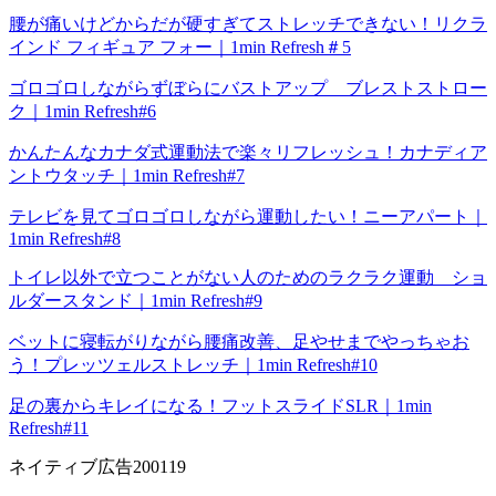
腰が痛いけどからだが硬すぎてストレッチできない！リクラ
インド フィギュア フォー｜1min Refresh＃5
ゴロゴロしながらずぼらにバストアップ ブレストストロー
ク｜1min Refresh#6
かんたんなカナダ式運動法で楽々リフレッシュ！カナディア
ントウタッチ｜1min Refresh#7
テレビを見てゴロゴロしながら運動したい！ニーアパート｜
1min Refresh#8
トイレ以外で立つことがない人のためのラクラク運動 ショ
ルダースタンド｜1min Refresh#9
ベットに寝転がりながら腰痛改善、足やせまでやっちゃお
う！プレッツェルストレッチ｜1min Refresh#10
足の裏からキレイになる！フットスライドSLR｜1min
Refresh#11
ネイティブ広告200119