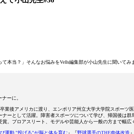
て本当？」そんなお悩みをVells編集部が小山先生に聞いてみ
レーナーに。
学部を卒業後アメリカに渡り、エンポリア州立大学大学院スポー
ーナーとして活躍。障害者スポーツについて学び、帰国後は群
受賞。プロアスリート、モデルや芸能人から一般の方まで幅広
び運動 "投げる"が脳と体を育む
』『
野球選手のTHE肉体改造