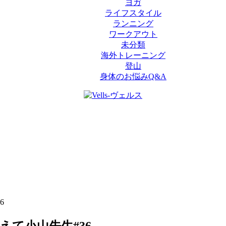
ヨガ
ライフスタイル
ランニング
ワークアウト
未分類
海外トレーニング
登山
身体のお悩みQ&A
6
て小山先生#36