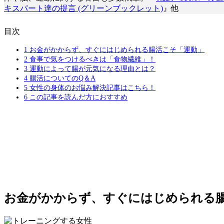
キスパート達の提言 (グリーンブックレット)
』他
目次
1
お金がかからず、すぐにはじめられる腸活こそ「運動」
2
食事で気をつけるべきは「食物繊維」！
3
運動によって腸が元気になる理由とは？
4
腸活についてのQ＆A
5
女性の身体のお悩み解決記事はこちら！
6
この記事を読んだ方におすすめ
お金がかからず、すぐにはじめられる