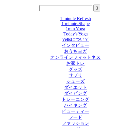
1 minute Refresh
1 minute-Shape
1min Yoga
Today's Yoga
Vellsについて
インタビュー
おうちヨガ
オンラインフィットネス
お家トレ
グッズ
サプリ
シューズ
ダイエット
ダイビング
トレーニング
ハイキング
ビューティー
フード
ファッション