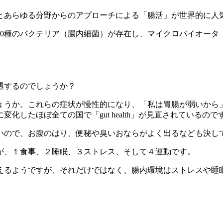
とあらゆる分野からのアプローチによる「腸活」が世界的に人
500種のバクテリア（腸内細菌）が存在し、マイクロバイオー
遇するのでしょうか？
ょうか。これらの症状が慢性的になり、「私は胃腸が弱いから
したほぼ全ての国で「gut health」が見直されているので
いので、お腹のはり、便秘や臭いおならがよく出るなども決し
が、１食事、２睡眠、３ストレス、そして４運動です。
えるようですが、それだけではなく、
腸内環境はストレスや睡