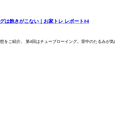
グは飽きがこない｜お家トレ レポート#4
想をご紹介。 第4回はチューブローイング。背中のたるみが