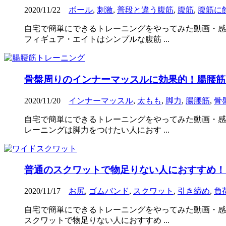
2020/11/22
ボール
,
刺激
,
普段と違う腹筋
,
腹筋
,
腹筋に
自宅で簡単にできるトレーニングをやってみた動画・感
フィギュア・エイトはシンプルな腹筋 ...
骨盤周りのインナーマッスルに効果的！腸腰筋ト
2020/11/20
インナーマッスル
,
太もも
,
脚力
,
腸腰筋
,
骨
自宅で簡単にできるトレーニングをやってみた動画・感
レーニングは脚力をつけたい人におす ...
普通のスクワットで物足りない人におすすめ！
2020/11/17
お尻
,
ゴムバンド
,
スクワット
,
引き締め
,
負
自宅で簡単にできるトレーニングをやってみた動画・感
スクワットで物足りない人におすすめ ...