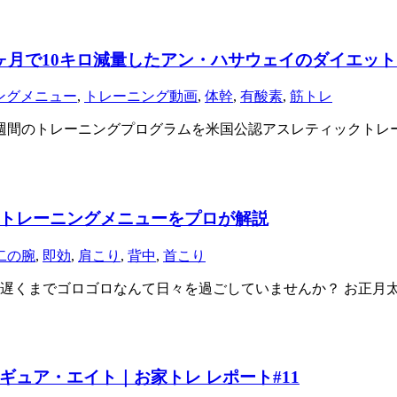
ヶ月で10キロ減量したアン・ハサウェイのダイエッ
ングメニュー
,
トレーニング動画
,
体幹
,
有酸素
,
筋トレ
週間のトレーニングプログラムを米国公認アスレティックトレ
トレーニングメニューをプロが解説
二の腕
,
即効
,
肩こり
,
背中
,
首こり
遅くまでゴロゴロなんて日々を過ごしていませんか？ お正月
ュア・エイト｜お家トレ レポート#11