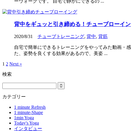
ーウォークです。 自宅で静かにできるの ...
背中をギュッと引き締める！チューブローイン
2020/8/31
チューブトレーニング
,
背中
,
背筋
自宅で簡単にできるトレーニングをやってみた動画・感
た、姿勢を良くする効果があるので、美姿 ...
1
2
Next »
検索
カテゴリー
1 minute Refresh
1 minute-Shape
1min Yoga
Today's Yoga
インタビュー