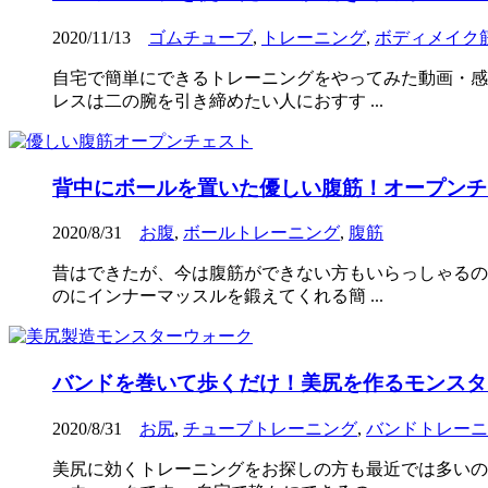
2020/11/13
ゴムチューブ
,
トレーニング
,
ボディメイク
自宅で簡単にできるトレーニングをやってみた動画・感
レスは二の腕を引き締めたい人におすす ...
背中にボールを置いた優しい腹筋！オープンチ
2020/8/31
お腹
,
ボールトレーニング
,
腹筋
昔はできたが、今は腹筋ができない方もいらっしゃるの
のにインナーマッスルを鍛えてくれる簡 ...
バンドを巻いて歩くだけ！美尻を作るモンスタ
2020/8/31
お尻
,
チューブトレーニング
,
バンドトレーニ
美尻に効くトレーニングをお探しの方も最近では多いの