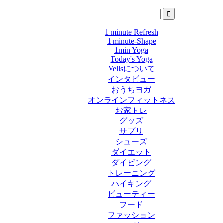
1 minute Refresh
1 minute-Shape
1min Yoga
Today's Yoga
Vellsについて
インタビュー
おうちヨガ
オンラインフィットネス
お家トレ
グッズ
サプリ
シューズ
ダイエット
ダイビング
トレーニング
ハイキング
ビューティー
フード
ファッション