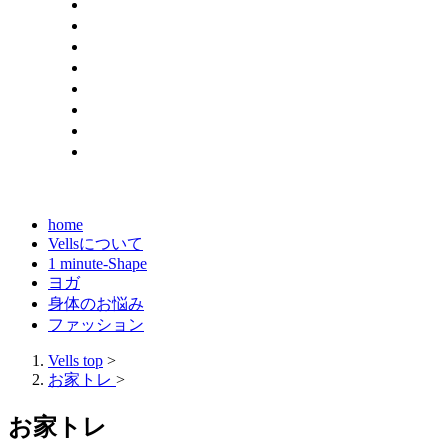
home
Vellsについて
1 minute-Shape
ヨガ
身体のお悩み
ファッション
Vells top
>
お家トレ
>
お家トレ