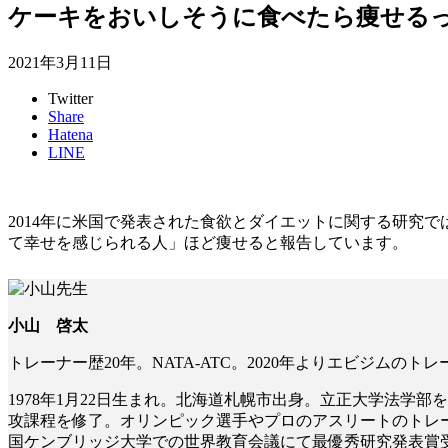
ケーキをおいしそうに食べたら痩せるっ
2021年3月11日
Twitter
Share
Hatena
LINE
2014年に米国で発表された食欲とダイエットに関する研究
て幸せを感じられる人」ほど痩せる
と報告しています。
小山 啓太
トレーナー歴20年。NATA-ATC。2020年よりエビジムのト
1978年1月22日生まれ。北海道札幌市出身。立正大学法
攻課程を修了。オリンピック選手やプロのアスリートのトレ
国ケンブリッジ大学での世界教育会議にて最優秀研究発表賞