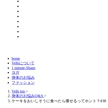
home
Vellsについて
1 minute-Shape
ヨガ
身体のお悩み
ファッション
Vells top
>
身体のお悩みQ&A
>
ケーキをおいしそうに食べたら痩せるってホント？#38