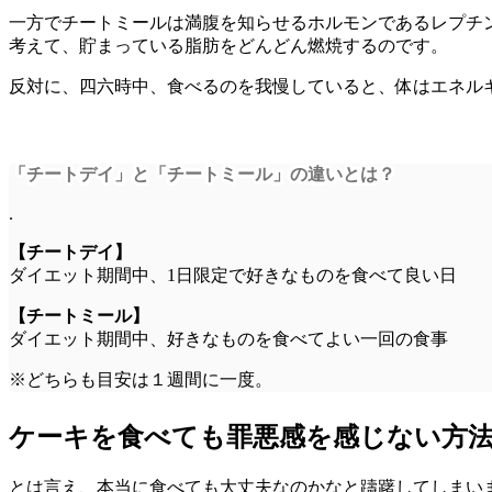
一方でチートミールは満腹を知らせるホルモンであるレプチ
考えて、貯まっている脂肪をどんどん燃焼する
のです。
反対に、四六時中、食べるのを我慢していると、体はエネル
「チートデイ」と「チートミール」の違いとは？
.
【チートデイ】
ダイエット期間中、
1日限定
で好きなものを食べて良い日
【チートミール】
ダイエット期間中、好きなものを食べてよい
一回の食事
※どちらも目安は１週間に一度。
ケーキを食べても罪悪感を感じない方
とは言え、本当に食べても大丈夫なのかなと躊躇してしまい