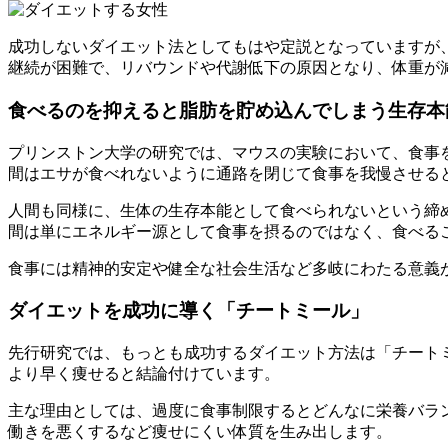
成功しないダイエット法としてもはや定説となっていますが
継続が困難で、リバウンドや代謝低下の原因となり、体重が
食べるのを抑えると脂肪を貯め込んでしまう生存本
プリンストン大学の研究では、マウスの実験において、食事を
間はエサが食べれないように通路を閉じて食事を我慢させる
人間も同様に、
生体の生存本能として食べられないという締
間は単にエネルギー源として食事を摂るのではなく、食べる
食事には精神的安定や健全な社会生活など多岐にわたる意義
ダイエットを成功に導く「チートミール」
先行研究では、もっとも成功するダイエット方法は「チート
より早く痩せる
と結論付けています。
主な理由としては、過度に食事制限するとどんなに栄養バラ
働きを悪くするなど痩せにくい体質を生み出します。